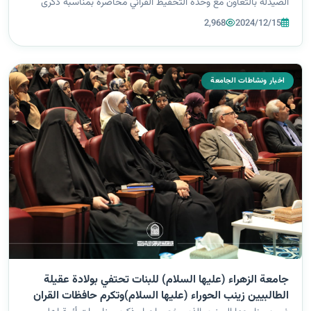
الصيدلة بالتعاون مع وحدة التحفيظ القرآني محاضرة بمناسبة ذكرى
وفاة السيدة أم البنين (عليها السلام) قدمها الشيخ زمان الحسناوي. ا...
2,968
2024/12/15
اخبار ونشاطات الجامعة
جامعة الزهراء (عليها السلام) للبنات تحتفي بولادة عقيلة
الطالبيين زينب الحوراء (عليها السلام)وتكرم حافظات القران