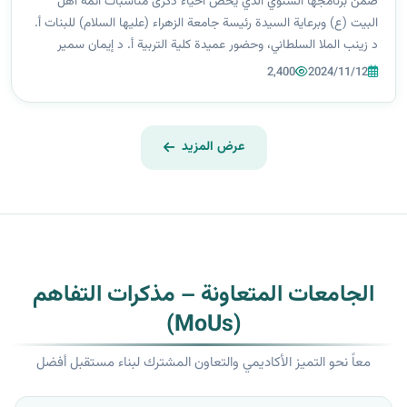
الكريم
ضمن برنامجها السنوي الذي يخص احياء ذكرى مناسبات أئمة اهل
البيت (ع) وبرعاية السيدة رئيسة جامعة الزهراء (عليها السلام) للبنات أ.
د زينب الملا السلطاني، وحضور عميدة كلية التربية أ. د إيمان سمير
بهية، ورئيسة قسم اللغة العربية أ. م. د هدى العميدي، وعدد من
2,400
2024/11/12
اساتذة ال...
عرض المزيد
الجامعات المتعاونة – مذكرات التفاهم
(MoUs)
معاً نحو التميز الأكاديمي والتعاون المشترك لبناء مستقبل أفضل