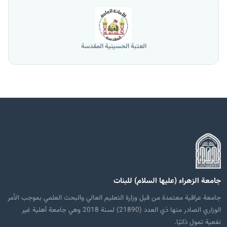
العتبة الحسينية المقدسة
جامعة الزهراء (عليها السلام) للبنات
جامعة عراقية معتمدة من قبل وزارة التعليم العالي والبحث العلمي بموجب الأمر
الوزاري الصادر منها ذي العدد (21890) لسنة 2018 وهي جامعة أهلية غير
نفعية تمول ذاتيًا.