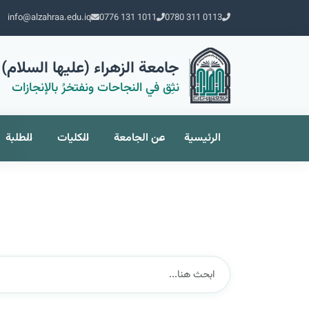
info@alzahraa.edu.iq
0776 131 1011
0780 311 0113
جامعة الزهراء (عليها السلام) 
نثِق في النجاحات ونفتخرُ بالإنجازات
الرئيسية
عن الجامعة
الكليات
الطلبة