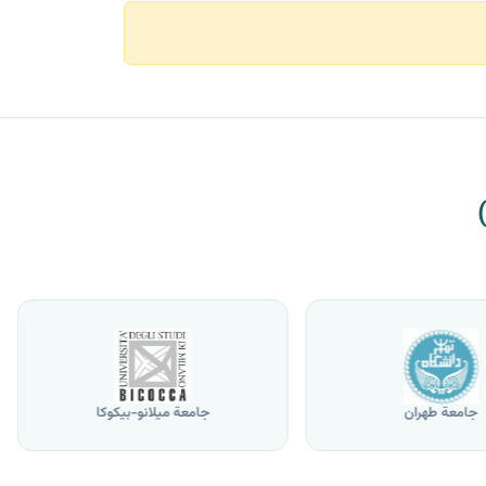
جامعة طهران
جامعة ميلانو-بيكوكا