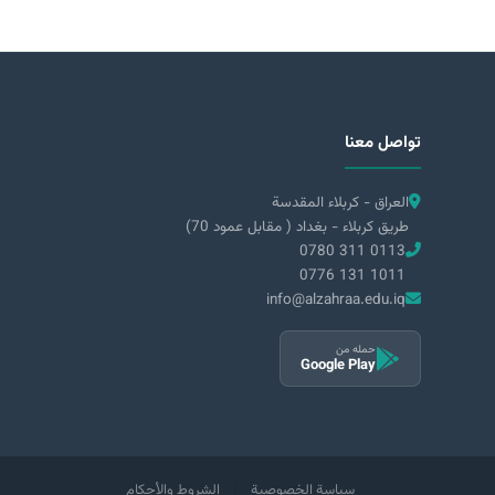
تواصل معنا
العراق - كربلاء المقدسة
طريق كربلاء - بغداد ( مقابل عمود 70)
0780 311 0113
0776 131 1011
info@alzahraa.edu.iq
حمله من
Google Play
|
سياسة الخصوصية
الشروط والأحكام