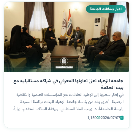
اخبار ونشاطات الجامعة
جامعة الزهراء تعزز تعاونها المعرفي في شراكة مستقبلية مع
بيت الحكمة
في إطار سعيها إلى توطيد العلاقات مع المؤسسات العلمية والثقافية
الرصينة، أجرى وفد من رئاسة جامعة الزهراء للبنات برئاسة السيدة
رئيسة الجامعةأ. د. زينب الملا السلطاني، وبرفقة الملاك المتقدم، زيارةً
رسميةً إلى رئيس مجلس أمناء بيت الحكمة الدكتور نعيم العبودي،
1,150
2026/07/07
وذلك...