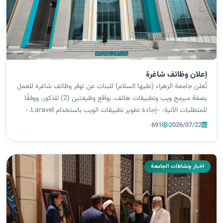
إعلان وظائف شاغرة
تُعلن جامعة الزهراء (عليها السلام) للبنات عن توفر وظائف شاغرة للعمل
بصفة مبرمج ويب وتطبيقات هاتف، بواقع وظيفتين (2) للذكور، ووفقًا
للمتطلبات الآتية: -إجادة تطوير تطبيقات الويب باستخدام Laravel.-
إجادة تطوير تطبيقات الهاتف باستخدام Flutter.-القدرة على العمل
691
2026/07/22
ضمن...
اخبار ونشاطات الجامعة