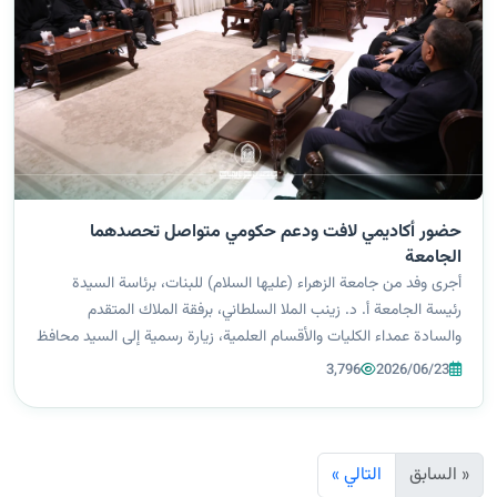
حضور أكاديمي لافت ودعم حكومي متواصل تحصدهما
الجامعة
أجرى وفد من جامعة الزهراء (عليها السلام) للبنات، برئاسة السيدة
رئيسة الجامعة أ. د. زينب الملا السلطاني، برفقة الملاك المتقدم
والسادة عمداء الكليات والأقسام العلمية، زيارة رسمية إلى السيد محافظ
كربلاء المقدسة الدكتور نصيف جاسم الخطابي، وذلك في إطار تعزيز
3,796
2026/06/23
أواصر...
« السابق
التالي »