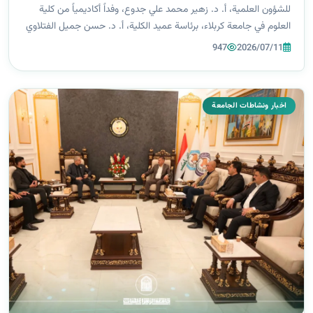
للشؤون العلمية، أ. د. زهير محمد علي جدوع، وفداً أكاديمياً من كلية
العلوم في جامعة كربلاء، برئاسة عميد الكلية، أ. د. حسن جميل الفتلاوي
برفقة عددٍ من رؤساء الأقسام العلمية والباحثين، في زيارة رسمية
947
2026/07/11
هدف...
اخبار ونشاطات الجامعة