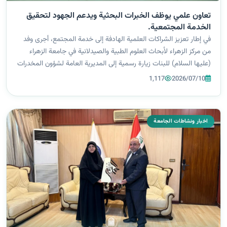
تعاون علمي يوظف الخبرات البحثية ويدعم الجهود لتحقيق
الخدمة المجتمعية.
في إطار تعزيز الشراكات العلمية الهادفة إلى خدمة المجتمع، أجرى وفد
من مركز الزهراء لأبحاث العلوم الطبية والصيدلانية في جامعة الزهراء
(عليها السلام) للبنات زيارة رسمية إلى المديرية العامة لشؤون المخدرات
والمؤثرات العقلية في العاصمة بغداد لبحث آفاق التعاون المشتر...
1,117
2026/07/10
اخبار ونشاطات الجامعة