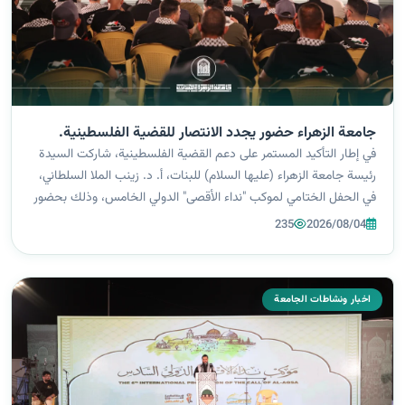
جامعة الزهراء حضور يجدد الانتصار للقضية الفلسطينية.
في إطار التأكيد المستمر على دعم القضية الفلسطينية، شاركت السيدة
رئيسة جامعة الزهراء (عليها السلام) للبنات، أ. د. زينب الملا السلطاني،
في الحفل الختامي لموكب "نداء الأقصى" الدولي الخامس، وذلك بحضور
واسع ضم شخصيات رسمية، وأكاديمية، وثقافية، إلى جانب نخب دينية
235
2026/08/04
وف...
اخبار ونشاطات الجامعة