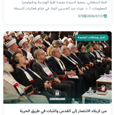
الملا السلطاني، بمعية السيدة عميدة كلية الهندسة وتكنولوجيا
المعلومات، أ. د. غيداء عبد الحسين الملا، في ختام فعاليات النسخة
الخامسة من مؤتمر "نداء الأقصى الدولي". المؤتمر الذي أقيم برعاية
573
2026/07/27
كريمة...
اخبار ونشاطات الجامعة
من كربلاء الانتصار إلى القدس والثبات في طريق الحرية