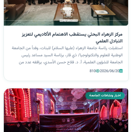
مركز الزهراء البحثي يستقطب الاهتمام الأكاديمي لتعزيز
التبادل العلمي
استقبلت رئاسة جامعة الزهراء (عليها السلام) للبنات، وفداً من الجامعة
الوطنية للعلوم والتكنولوجيا/ ذي قار، برئاسة السيد مساعد رئيس
الجامعة للشؤون العلمية، أ. د. فلاح حسن الأسدي، يرافقه عدد من
الأساتذة والتدريسيين، للاطلاع على تجربة الجامعة ومركز الزهراء
810
2026/06/20
للأبحاث...
اخبار ونشاطات الجامعة