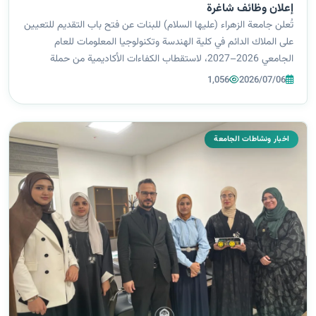
إعلان وظائف شاغرة
تُعلن جامعة الزهراء (عليها السلام) للبنات عن فتح باب التقديم للتعيين
على الملاك الدائم في كلية الهندسة وتكنولوجيا المعلومات للعام
الجامعي 2026–2027، لاستقطاب الكفاءات الأكاديمية من حملة
شهادتي الدكتوراه والماجستير، وذلك في الاختصاصات المبينة في أدناه:
1,056
2026/07/06
-هندسة ا...
اخبار ونشاطات الجامعة