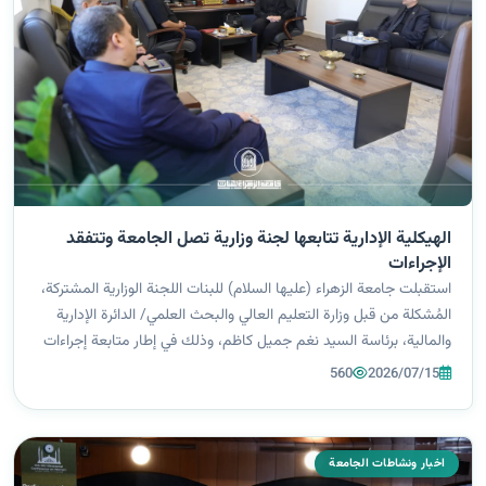
الهيكلية الإدارية تتابعها لجنة وزارية تصل الجامعة وتتفقد
الإجراءات
استقبلت جامعة الزهراء (عليها السلام) للبنات اللجنة الوزارية المشتركة،
المُشكلة من قبل وزارة التعليم العالي والبحث العلمي/ الدائرة الإدارية
والمالية، برئاسة السيد نغم جميل كاظم، وذلك في إطار متابعة إجراءات
تنظيم الهيكلية الإدارية لمؤسسات التعليم العالي. وجاءت ا...
560
2026/07/15
اخبار ونشاطات الجامعة