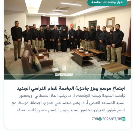
اخبار ونشاطات الجامعة
اجتماع موسع يعزز جاهزية الجامعة للعام الدراسي الجديد
ترأست السيدة رئيسة الجامعة، أ. د. زينب الملا السلطاني، وبحضور
السيد المساعد العلمي أ. د. زهير محمد علي جدوع، اجتماعًا موسعًا مع
قسم شؤون الديوان، بحضور السيد رئيس القسم حسن كاظم نعمة،
وذلك في إطار الاستعدادات للعام الدراسي الجديد، ومتابعة خطط تهيئة
798
2026/07/05
البنى التحت...