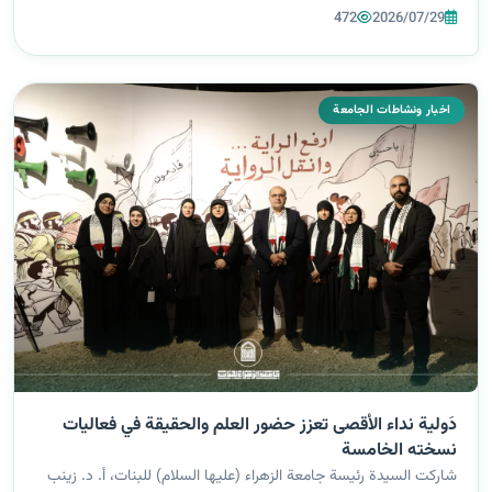
الأكاديمي الدولي الخامس للمخيم الحسيني، الذي تنظمه الجامعة
472
2026/07/29
بالتع...
اخبار ونشاطات الجامعة
دَولية نداء الأقصى تعزز حضور العلم والحقيقة في فعاليات
نسخته الخامسة
شاركت السيدة رئيسة جامعة الزهراء (عليها السلام) للبنات، أ. د. زينب