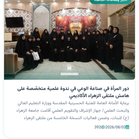
اخبار ونشاطات الجامعة
دور المرأة في صناعة الوعي في ندوة علمية متخصّصة على
هامش ملتقى الزهراء الأكاديمي
برعاية الأمانة العامة للعتبة الحسينية المقدسة ووزارة التعليم العالي
والبحث العلمي/ جهاز الإشراف والتقويم العلمي أقامت جامعة الزهراء
(ع) للبنات، وضمن فعاليات النسخة الخامسة من ملتقى الزهراء
الأكاديمي الدولي الخامس ندوة علمية بعنوان ((المرأة والثورة الحسينية..
392
2026/08/03
م...