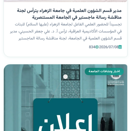
مدير قسم الشؤون العلمية في جامعة الزهراء يترأس لجنة
مناقشة رسالة ماجستير في الجامعة المستنصرية
تجسيداً للحضور العلمي الفاعل لجامعة الزهراء (عليها السلام) للبنات
في المؤسسات الأكاديمية العراقية، ترأس أ. د. علي جعفر الحسيني، مدير
قسم الشؤون العلمية في الجامعة، لجنة مناقشة رسالة الماجستير
للباحث 'أثير فيصل مجيد'، والموسومة: "نموذج التحكم التنبؤي لمحولات
834
2026/07/08
ال...
اخبار ونشاطات الجامعة