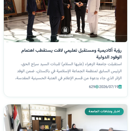
رؤية أكاديمية ومستقبل تعليمي لافت يستقطب اهتمام
الوفود الدولية
استقبلت جامعة الزهراء (عليها السلام) للبنات السيد سراج الحق،
الرئيس السابق لمنظمة الجماعة الإسلامية في باكستان، ضمن الوفد
الزائر الذي جاء بدعوة من قسم الإعلام في العتبة الحسينية المقدسة،
للاطلاع على أبرز المشاريع الخدمية والإنسانية التي تنفذها العتبة
629
2026/07/19
المقدسة،...
اخبار ونشاطات الجامعة