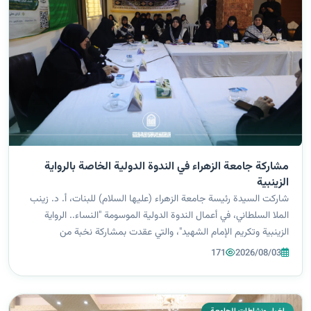
مشاركة جامعة الزهراء في الندوة الدولية الخاصة بالرواية
الزينبية
شاركت السيدة رئيسة جامعة الزهراء (عليها السلام) للبنات، أ. د. زينب
الملا السلطاني، في أعمال الندوة الدولية الموسومة "النساء.. الرواية
الزينبية وتكريم الإمام الشهيد"، والتي عقدت بمشاركة نخبة من
الشخصيات الأكاديمية والباحثين والمتخصصين في عدد من الدول،
171
2026/08/03
بهدف تسلي...