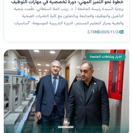
خطوة نحو التميز المهني: دورة تخصصية في مهارات التوظيف
برعاية السيدة رئيسة الجامعة أ. د. زينب الملا السلطاني، نظّمت شعبة
التأهيل والتوظيف والمتابعة وبالتعاون مع كلية التقنيات الصحية
والطبية ومركز التعليم المستمر، الدورة التدريبية الموسومة: “أساسيات
البحث عن عمل: من الخطاب التعريفي إلى السيرة الذاتية الاحترافية”
2,738
2025/11/24
وش...
اخبار ونشاطات الجامعة