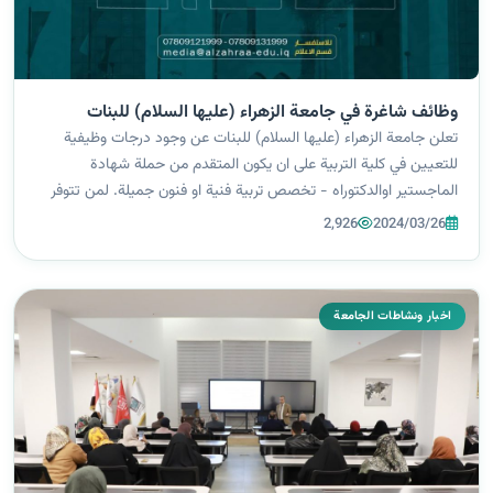
وظائف شاغرة في جامعة الزهراء (عليها السلام) للبنات
تعلن جامعة الزهراء (عليها السلام) للبنات عن وجود درجات وظيفية
للتعيين في كلية التربية على ان يكون المتقدم من حملة شهادة
الماجستير اوالدكتوراه - تخصص تربية فنية او فنون جميلة. لمن تتوفر
فيه الشروط المطلوبة أعلاه ارسال السيرة الذاتية ( PDF) إلى العناوين
2,926
2024/03/26
التالية:...
اخبار ونشاطات الجامعة