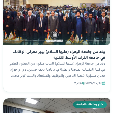
وفد من جامعة الزهراء (عليها السلام) يزور معرض الوظائف
في جامعة الفرات الأوسط التقنية
وفد من جامعة الزهراء (عليها السلام) للبنات متكون من المعاون العلمي
في كلية التقنيات الصحية والطبية م. د نادية نايف حسين، وم. م حوراء
عدنان مسؤولة شعبة التأهيل والتوظيف والمتابعة، والست كوثر محمد
عن كلية الصيدلة، والست نبأ عمار ممثلاً عن قسم الإعلام والاتصال ال...
2,736
2024/12/18
اخبار ونشاطات الجامعة