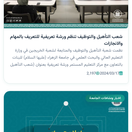
شعب التأهيل والتوظيف تنظم ورشة تعريفية للتعريف بالمهام
والانجازات
نظمت شعبة التأهيل والتوظيف والمتابعة لشعبة الخريجين في وزارة
التعليم العالي والبحث العلمي في جامعة الزهراء (عليها السلام) للبنات
بالتعاون مع مركز التعليم المستمر ورشة تعريفية بعنوان (شعب التأهيل
والتوظيف والمتابعة في الجامعات العراقية: المهام والانجازات)، قدمه...
2,197
2024/03/17
اخبار ونشاطات الجامعة