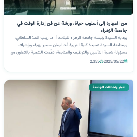
من المهارة إلى أسلوب حياة، ورشة عن فن إدارة الوقت في
جامعة الزهراء
برعاية السيدة رئيسة جامعة الزهراء للبنات، أ. د. زينب الملا السلطاني،
وبمتابعة السيدة عميدة كلية التربية أ.د. ايمان سمير بهية، وبإشراف
مسؤولة شعبة التأهيل والتوظيف والمتابعة، نظّمت الشعبة بالتعاون مع
كلية التربية ومركز التعليم المستمر، ورشة علمية بعنوان “إدارة...
2,355
2025/05/22
اخبار ونشاطات الجامعة