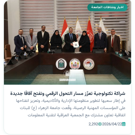
اخبار ونشاطات الجامعة
شراكة تكنولوجية تعزّز مسار التحول الرقمي وتفتح آفاقًا جديدة
في إطار سعيها لتطوير منظومتها الإدارية والأكاديمية، وتعزيز انفتاحها
على المؤسسات المهنية الرصينة، وقّعت جامعة الزهراء (ع) للبنات
اتفاقية تعاون مشترك مع الجمعية العراقية لتقنية المعلومات
والاتصالات، برئاسة الدكتور المهندس علي ناصر الخويلدي، وذلك بحضور
2,292
2026/04/22
السيدة رئ...