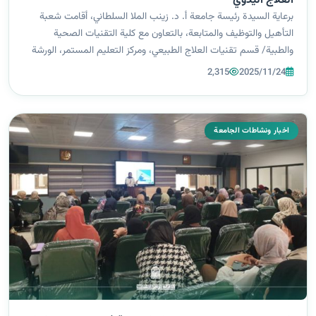
العلاج اليدوي
برعاية السيدة رئيسة جامعة أ. د. زينب الملا السلطاني، أقامت شعبة
التأهيل والتوظيف والمتابعة، بالتعاون مع كلية التقنيات الصحية
والطبية/ قسم تقنيات العلاج الطبيعي، ومركز التعليم المستمر، الورشة
العلمية الموسومة: “أساسيات العلاج اليدوي”. قدّمت الورشة التدريسية
2,315
2025/11/24
م.م...
اخبار ونشاطات الجامعة