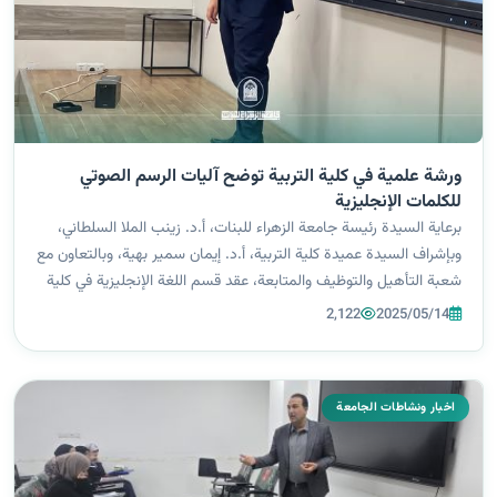
ورشة علمية في كلية التربية توضح آليات الرسم الصوتي
للكلمات الإنجليزية
برعاية السيدة رئيسة جامعة الزهراء للبنات، أ.د. زينب الملا السلطاني،
وبإشراف السيدة عميدة كلية التربية، أ.د. إيمان سمير بهية، وبالتعاون مع
شعبة التأهيل والتوظيف والمتابعة، عقد قسم اللغة الإنجليزية في كلية
التربية ورشة عمل علمية بعنوان (Demystifying Phonetic Tra...
2,122
2025/05/14
اخبار ونشاطات الجامعة