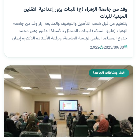
وفد من جامعة الزهراء (ع) للبنات يزور إعدادية الثقلين
المهنية للبنات
بتنظيم من قبل شعبة التأهيل والتوظيف والمتابعة، زار وفد من جامعة
الزهراء (عليها السلام) للبنات، المتمثل بالأستاذ الدكتور زهير محمد
جدوع المساعد العلمي لرئيسة الجامعة، وبرفقة الأستاذة الدكتورة إيمان
سمير بهية عميدة كلية التربية، والسيدة م.م. حوراء عدنان شمران
2,922
2025/09/30
مس...
اخبار ونشاطات الجامعة