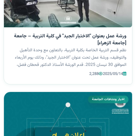
ورشة عمل بعنوان "الاختبار الجيد" في كلية التربية – جامعة
[جامعة الزهراء]
نظم قسم التربية الخاصة بكلية التربية، بالتعاون مع وحدة التأهيل
والتوظيف، ورشة عمل تحت عنوان "الاختبار الجيد"، وذلك يوم الأربعاء
الموافق 30 نيسان 2025. قدم الورشة الأستاذ الدكتور قحطان فضل،
المتخصص في مجال التربية الخاصة، بحضور نخبة من الأكاديميين
2,288
2025/05/14
والطلبة المهت...
اخبار ونشاطات الجامعة