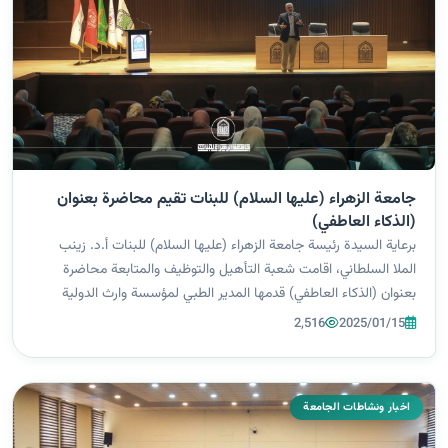
جامعة الزهراء (عليها السلام) للبنات تقيم محاضرة بعنوان
(الذكاء العاطفي)
برعاية السيدة رئيسة جامعة الزهراء (عليها السلام) للبنات أ.د. زينب
الملا السلطاني، اقامت شعبة التأهيل والتوظيف والمتابعة محاضرة
بعنوان (الذكاء العاطفي) قدمها المدير الطبي لمؤسسة وارث الدولية
لعلاج الاورام الدكتور ربيع قرياقوس حنا، في رحاب قاعة ام ابيها في
2,516
2025/01/15
جامعة...
اخبار ونشاطات الجامعة