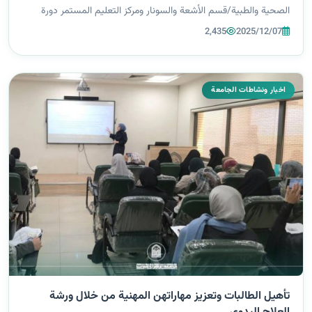
الصحية والطبية/قسم الأشعة والسونار ومركز التعليم المستمر دورة
تدريبية بعنوان: ‘إتقان مقابلات العمل: التحضير، الأنواع، ولغة الجسد’،
2,435
2025/12/07
تح...
اخبار ونشاطات الجامعة
تأهيل الطالبات وتعزيز مهاراتهن المهنية من خلال ورشة