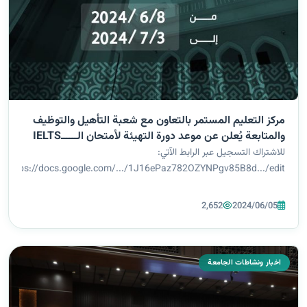
مركز التعليم المستمر بالتعاون مع شعبة التأهيل والتوظيف
والمتابعة يُعلن عن موعد دورة التهيئة لأمتحان الــــــIELTS
للاشتراك التسجيل عبر الرابط الآتي:
https://docs.google.com/.../1J16ePaz782OZYNPgv85B8d.../edit
2,652
2024/06/05
اخبار ونشاطات الجامعة