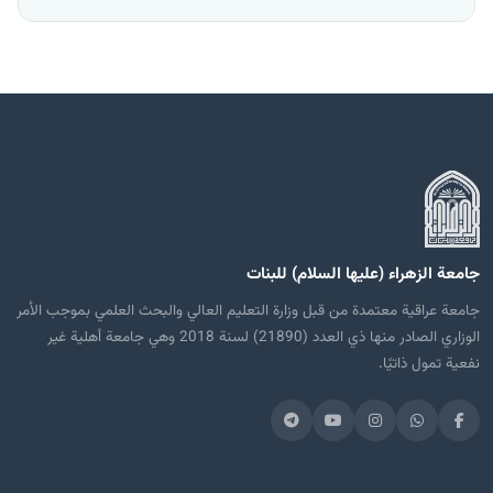
جامعة الزهراء (عليها السلام) للبنات
جامعة عراقية معتمدة من قبل وزارة التعليم العالي والبحث العلمي بموجب الأمر
الوزاري الصادر منها ذي العدد (21890) لسنة 2018 وهي جامعة أهلية غير
نفعية تمول ذاتيًا.