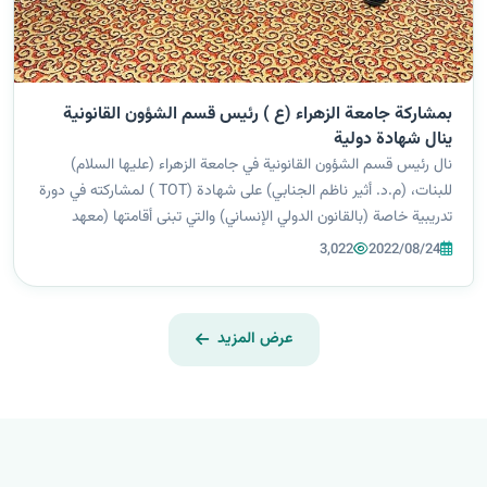
بمشاركة جامعة الزهراء (ع ) رئيس قسم الشؤون القانونية
ينال شهادة دولية
نال رئيس قسم الشؤون القانونية في جامعة الزهراء (عليها السلام)
للبنات، (م.د. أثير ناظم الجنابي) على شهادة (TOT ) لمشاركته في دورة
تدريبية خاصة (بالقانون الدولي الإنساني) والتي تبنى أقامتها (معهد
قرطبة للسلام _ جنيف) في أقليم كردستان العراق. أشرف على الدورة
3,022
2022/08/24
التد...
عرض المزيد