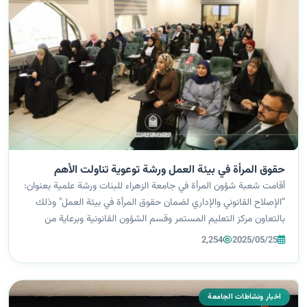
حقوق المرأة في بيئة العمل ورشة توعوية تناولت الأهم
أقامت شعبة شؤون المرأة في جامعة الزهراء للبنات ورشة علمية بعنوان:
“الإصلاح القانوني والإداري لضمان حقوق المرأة في بيئة العمل" وذلك
بالتعاون مركز التعليم المستمر وقسم الشؤون القانونية وبرعاية من
السيدة رئيسة الجامعة أ. د. زينب الملا السلطاني. الورشة جاءت في
2,254
2025/05/25
إطا...
اخبار ونشاطات الجامعة