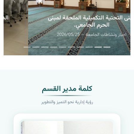
الشريحة السابقة
الشريحة 
المختبرات الهندسية والقاعات
الدراسية في كلية الهندسة وتكنولوجيا
المعلومات
اخبار ونشاطات الجامعة — 2026/05/25
كلمة مدير القسم
رؤية إدارية نحو التميز والتطوير