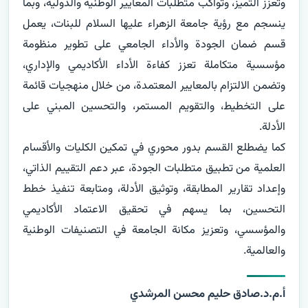
وتعزز التميز، وتواكب متطلبات المعايير الوطنية والدولية، وبما 
ينسجم مع رؤية جامعة الزهراء عليها السلام للبنات، يعمل 
قسم ضمان الجودة والأداء الجامعي على تطوير منظومة 
مؤسسية متكاملة تعزز كفاءة الأداء الأكاديمي والإداري، 
وتضمن الالتزام بالمعايير المعتمدة، من خلال منهجيات قائمة 
على التخطيط، والتقويم المستمر، والتحسين المبني على 
كما يضطلع القسم بدور محوري في تمكين الكليات والأقسام 
العلمية من تطبيق متطلبات الجودة، عبر دعم التقييم الذاتي، 
وإعداد تقارير المطابقة، وتوثيق الأدلة، ومتابعة تنفيذ خطط 
التحسين، بما يسهم في تحقيق الاعتماد الأكاديمي 
والمؤسسي، وتعزيز مكانة الجامعة في التصنيفات الوطنية 
والعالمية.
أ.م.د.صادق حليم محسن المرشدي