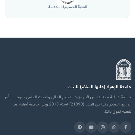
العتبة الحسينية المقدسة
جامعة الزهراء (عليها السلام) للبنات
جامعة عراقية معتمدة من قبل وزارة التعليم العالي والبحث العلمي بموجب الأمر
الوزاري الصادر منها ذي العدد (21890) لسنة 2018 وهي جامعة أهلية غير
نفعية تمول ذاتيًا.