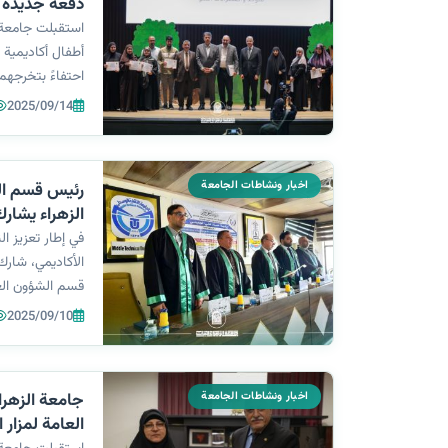
دفعة جديدة م
استقبلت جامعة ا
أطفال أكاديمية 
احتفاءً بتخرجهم
متكاملة، شملت تدر
2025/09/14
واجتماعيًا، بهد
في حياتهم اليوم
اخبار ونشاطات الجامعة
رئيس قسم ال
الزهراء يشار
في الهندسة ال
في إطار تعزيز ا
الأكاديمي، شارك
قسم الشؤون العل
كعضو في لجنة 
2025/09/10
الهندسة الكهربائ
الكلية التقنية ال
اخبار ونشاطات الجامعة
جامعة الزهرا
العامة لمزار 