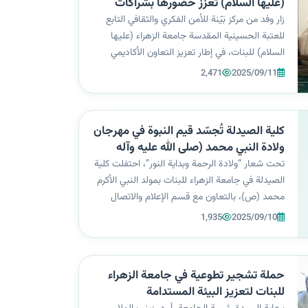
(عليها السلام) تُعزز حضورها بشراكات
نوعية
زار وفد من مركز بَيّنة للأمن الفكري والثقافي التابع
للعتبة الحسينية المقدسة جامعة الزهراء (عليها
السلام) للبنات، في إطار تعزيز التعاون الأكاديمي
والثقافي بين الجانبين، واستكشاف فرص تنظيم
2,471
2025/09/11
المؤتمرات والفعاليات العلمية المشتركة. مثلَ مركز
بَيّنة في الزيارة فضيلة...
كلية الصيدلة تُجسّد قيم النبوة في مهرجان
ولادة النبي محمد (صلى الله عليه وآله
وسلم)
تحت شعار “ولادة الرحمة وبداية النور”، احتفلت كلية
الصيدلة في جامعة الزهراء للبنات بمولد النبي الأكرم
محمد (ص)، بالتعاون مع قسم الإعلام والاتصال
الحكومي، وبرعاية كريمة من الأمانة العامة للعتبة
1,935
2025/09/10
الحسينية المقدسة وبإشراف مباشر من السيدة
رئيسة الجامعة أ. د. زينب ال...
حملة تشجير تطوعية في جامعة الزهراء
للبنات لتعزيز البيئة المستدامة