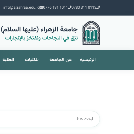
info@alzahraa.edu.iq
0776 131 1011
0780 311 0113
جامعة الزهراء (عليها السلام) 
نثِق في النجاحات ونفتخرُ بالإنجازات
الرئيسية
عن الجامعة
الكليات
الطلبة