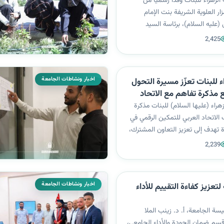
ى (عليه السلام)
لزهراء للبنات وفدًا رسميًا من
زار العلوية الشريفة بنت الإمام
عليه السلام)، برئاسة السيد
 مسؤول العلاقات في المزار، في
2,425
 الدينية وتعزيز المسيرة العلمية
وخلال اللقاء، قدّم...
اخبار ونشاطات الجامعة
 للبنات تعزّز مسيرة التحول
ع مذكرة تفاهم مع الاتحاد
هراء (عليها السلام) للبنات مذكرة
لاتحاد العربي للتمكين الرقمي في
 تهدف إلى تعزيز التعاون المشترك،
لتحول الرقمي، واستثمار تقنيات
2,239
ي، إلى جانب تدريب الكوادر
ر البرامج التع...
اخبار ونشاطات الجامعة
لتعزيز كفاءة التقييم للأداء
يسة الجامعة، أ. د. زينب الملا
قسم ضمان الجودة والأداء الجامعي،