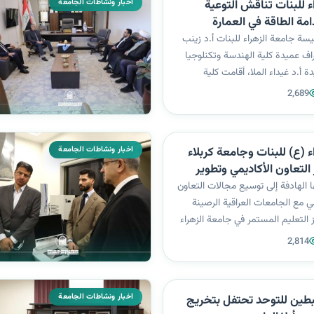
اخبار ونشاطات الجامعة
ء للبنات تناقش التوعية
امة الطاقة في العمارة
يسة جامعة الزهراء للبنات أ.د زينب
اف عميدة كلية الهندسة وتكنلوجيا
 أ.د غيداء الملا، أقامت كلية
وجيا المعلومات – قسم هندسة
2,689
اون مع شعبة شؤون المرأة، ندوة
لتوعية البيئية...
اخبار ونشاطات الجامعة
 (ع) للبنات وجامعة كربلاء
التعاون الأكاديمي وتطوير
م المستمر”
ها الهادفة إلى توسيع مجالات التعاون
مي مع الجامعات العراقية الرصينة
 التعليم المستمر في جامعة الزهراء
لبنات برئاسة السيدة أ. م. د. معالي
2,814
 مديرة المركز، بزيارة رسمية إلى
اخبار ونشاطات الجامعة
بطين للتوحد تحتفل بتخريج