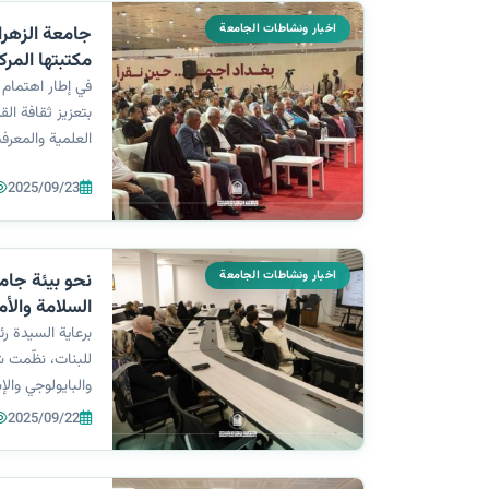
اخبار ونشاطات الجامعة
جامعة الزهراء
مكتبتها المر
بغداد الدولي 
في إطار اهتمام ج
بتعزيز ثقافة الق
العلمية والمعرف
محمد، مديرة الم
2025/09/23
المحافل الثقافية
اخبار ونشاطات الجامعة
نحو بيئة جام
السلامة والأم
للبنات
برعاية السيدة رئ
للبنات، نظّمت ش
والبايولوجي وال
الصحية والطبية و
2025/09/22
والصيدلانية ومرك
متخصصة تحت عن