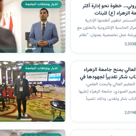
اخبار ونشاطات الجامعة
تروني… خطوة نحو إدارة أكثر
ة الزهراء (ع) للبنات
لمستمر لتطوير أنظمتها الإدارية
ركز الحاسبة الإلكترونية بالتعاون مع
رشة عمل تخصصية بعنوان: “نظام
ني”، قدّمها المبرمج منتظر غني عبد
3,203
 الأنظمة في قسم الحاسبة
طت الورشة الضوء...
اخبار ونشاطات الجامعة
العالي يمنح جامعة الزهراء
تاب شكر تقديراً لجهودها في
عية
التعليم العالي والبحث العلمي،
نعيم العبودي، جامعة الزهراء (عليها
كتاب شكر وتقدير، وذلك تثميناً
المتميزة التي بذلتها في تنظيم
2,019
التطوعية، والتي جاءت متسمة بالدقة
 ومعبرة...