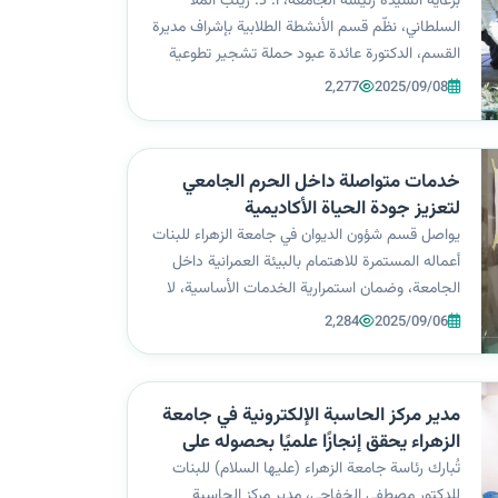
برعاية السيدة رئيسة الجامعة، أ. د. زينب الملا
السلطاني، نظّم قسم الأنشطة الطلابية بإشراف مديرة
القسم، الدكتورة عائدة عبود حملة تشجير تطوعية
تحت شعار “معًا لبيئة جامعية مستدامة”، في خطوة
2,277
2025/09/08
إيجابية نحو تعزيز المساحات الخضراء داخل الحرم
الجامعي. وقد تم التعاون في ه...
خدمات متواصلة داخل الحرم الجامعي
لتعزيز جودة الحياة الأكاديمية
يواصل قسم شؤون الديوان في جامعة الزهراء للبنات
أعماله المستمرة للاهتمام بالبيئة العمرانية داخل
الجامعة، وضمان استمرارية الخدمات الأساسية، لا
سيما في الأقسام الداخلية، بما يوفّر بيئة دراسية
2,284
2025/09/06
مريحة وآمنة للطالبات والكادر التدريسي. ويتولى
القسم عبر وحداته المتخصصة...
مدير مركز الحاسبة الإلكترونية في جامعة
الزهراء يحقق إنجازًا علميًا بحصوله على
الدكتوراه من جامعة كارابوك
تُبارك رئاسة جامعة الزهراء (عليها السلام) للبنات
للدكتور مصطفى الخفاجي، مدير مركز الحاسبة