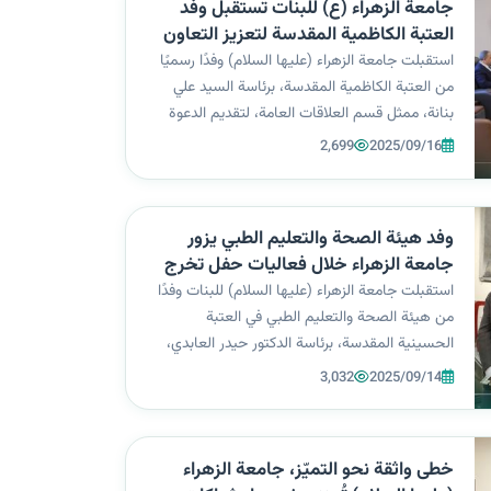
جامعة الزهراء (ع) للبنات تستقبل وفد
العتبة الكاظمية المقدسة لتعزيز التعاون
العلمي والثقافي
استقبلت جامعة الزهراء (عليها السلام) وفدًا رسميًا
من العتبة الكاظمية المقدسة، برئاسة السيد علي
بنانة، ممثل قسم العلاقات العامة، لتقديم الدعوة
الرسمية للجامعة للمشاركة في المؤتمر السنوي
2,699
2025/09/16
الدولي الرابع عشر تحت شعار: “الإمامان الحسنان:
صراط حق ومشكاة معرفة”، إضافة...
وفد هيئة الصحة والتعليم الطبي يزور
جامعة الزهراء خلال فعاليات حفل تخرج
أكاديمية السبطين
استقبلت جامعة الزهراء (عليها السلام) للبنات وفدًا
من هيئة الصحة والتعليم الطبي في العتبة
الحسينية المقدسة، برئاسة الدكتور حيدر العابدي،
الرئيس التنفيذي، إلى جانب الدكتورة شذى العوادي،
3,032
2025/09/14
مديرة أكاديمية السبطين للتوحد واضطرابات النمو،
والدكتور أسامة الساعدي، مدير...
خطى واثقة نحو التميّز، جامعة الزهراء