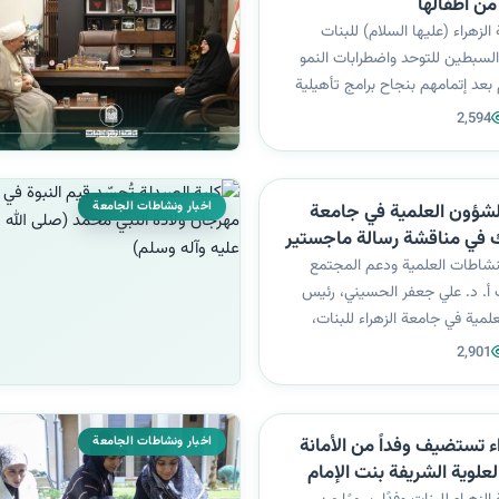
ن أطفالها
لزهراء (عليها السلام) للبنات
السبطين للتوحد واضطرابات النمو
 بعد إتمامهم بنجاح برامج تأهيلية
يبًا مكثفًا وإعدادًا نفسيًا
2,594
ف تمكينهم وتهيئتهم للاندماج الفاعل
ية والمجتمع...
اخبار ونشاطات الجامعة
شؤون العلمية في جامعة
ك في مناقشة رسالة ماجستير
كهربائية
لنشاطات العلمية ودعم المجتمع
 أ. د. علي جعفر الحسيني، رئيس
مية في جامعة الزهراء للبنات،
مناقشة رسالة ماجستير في تخصص
2,901
ية، والتي أُجريت في جامعة بغداد،
هندسية الكهربائية ق...
اخبار ونشاطات الجامعة
ء تستضيف وفداً من الأمانة
العلوية الشريفة بنت الإمام