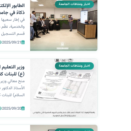
اخبار ونشاطات الجامعة
الطابور الإلك
ذكاءً في جامع
في إطار سعيها ا
والخدمية، نظّم م
قسم التسجيل و
الطابور الإلكترو
2025/09/21
الأمير من شعبة
الإلكترونية. سلّ
اخبار ونشاطات الجامعة
وزير التعليم 
(ع) للبنات ك
الأعمال التطو
منح معالي وزير 
الأستاذ الدكتور 
السلام) للبنات 
للجهود الكبيرة و
2025/09/20
وإدارة الأعمال 
والكفاءة العالية،