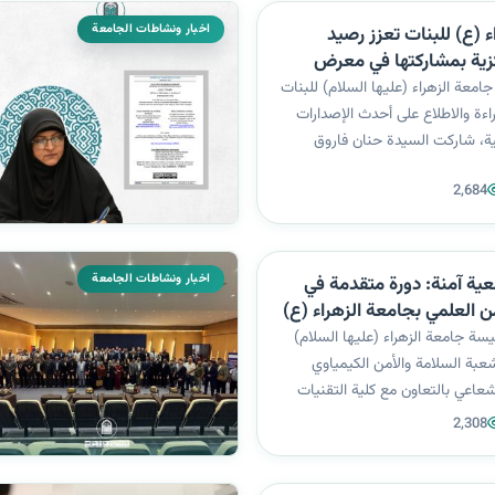
اخبار ونشاطات الجامعة
 (ع) للبنات تعزز رصيد
كزية بمشاركتها في معرض
للكتاب
امعة الزهراء (عليها السلام) للبنات
راءة والاطلاع على أحدث الإصدارات
ية، شاركت السيدة حنان فاروق
كتبة المركزية، في فعاليات معرض
2,684
بغداد الدولي للكتاب – الدورة 26، الذي يُعد من أبرز
 وال...
اخبار ونشاطات الجامعة
عية آمنة: دورة متقدمة في
ن العلمي بجامعة الزهراء (ع)
يسة جامعة الزهراء (عليها السلام)
عبة السلامة والأمن الكيمياوي
إشعاعي بالتعاون مع كلية التقنيات
مركز الزهراء البحثي للعلوم الطبية
2,308
ز التعليم المستمر، دورة تدريبية
وان: “ال...