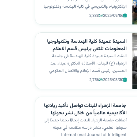
الإلكترونية، والتدريسي في كلية الهندسة وتكنولوجيا
المعلومات، حصوله على شهادة الدكتوراه من جامعة
2,333
2025/09/06
كارابوك – تركيا، عن أطروحته الموسومة: “A Hybrid
Approach for Medical Image...
السيدة عميدة كلية الهندسة وتكنولوجيا
المعلومات تلتقي برئيس قسم الاعلام
بجامعة الزهراء للبنات
التقت السيدة عميدة كلية الهندسة في جامعة
الزهراء (ع) للبنات، الأستاذة الدكتورة غيداء عبد
الحسين، رئيس قسم الإعلام والاتصال الحكومي
الأستاذ أسامة بدر الجنابي وفريقه، في لقاء خُصص
2,756
2025/08/30
لبحث دور الإعلام في إبراز نشاطات الكلية
واستعداداتها لموسم التسجيل. اللقاء ركّز عل...
جامعة الزهراء للبنات تواصل تأكيد ريادتها
الأكاديمية عالمياً من خلال نشر بحوثها
العلمية
أضافت جامعة الزهراء للبنات إنجازًا بحثيًا جديدًا إلى
سجلها العلمي، بنشر دراسة متقدمة في مجلة
International Journal of Intelligent