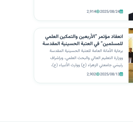
Engineering & Systems، المصنّفة ضمن
2,914
2025/08/24
مستوعبات Scopus – Q2، لتؤكد مكانتها بين
الجامعات الساعية لترسيخ المعرفة الرصينة والارتقاء
بالب...
انعقاد مؤتمر “الأربعين والتمكين العلمي
للمسلمين” في العتبة الحسينية المقدسة
برعاية الأمانة العامة للعتبة الحسينية المقدسة
ووزارة التعليم العالي والبحث العلمي، وبإشراف
رئيسَي جامعتي الزهراء (ع) ووارث الأنبياء (ع)،
وبالتعاون مع وزارة العلوم الإيرانية، انطلقت على قاعة
2,902
2025/08/13
سيد الأوصياء في العتبة الحسينية المقدسة فعاليات
مؤتمر “الأربعين والتمك...