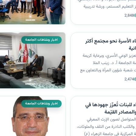
ز التعليم المستمر، ورشة تدريبية
ء استمارة تقييم الأداء الجامعي”
2,848
ٌّ من التدريسية رغد أحمد حسين
م رشيد، بهد...
اخبار ونشاطات الجامعة
اء الأسرة نحو مجتمع أكثر
نية
تعزيز الوعي الأسري، وبرعاية كريمة
 الجامعة أ. د. زينب الملا
 شعبة شؤون المرأة وبالتعاون مع
مستمر ورشة علمية تحت عنوان:
2,474
اة: كفتان متوازيتان لبناء أسرة
ا السيدة نور مهدي...
اخبار ونشاطات الجامعة
 للبنات تُعزّز جهودها في
لمصادر القيّمة
المتواصل لصون الإرث المعرفي
والكتب النادرة من التلف والملوثات،
 المركزية في جامعة الزهراء (ع)