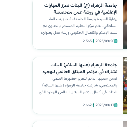
جامعة الزهراء (ع) للبنات تعزز المهارات
الإعلامية في ورشة عمل متخصصة
برعاية السيدة رئيسة الجامعة، أ. د. زينب الملا
السلطاني، نظم مركز التعليم المستمر بالتعاون مع
قسم الإعلام والاتصال الحكومي ورشة عمل بعنوان:
“مهارات التسويق الإعلامي في العصر الرقمي
2,565
2025/09/20
للمؤسسات التعليمية”، قدمها أ. د. حيدر شلال
متعب، في إطار التزام الجامعة بتطوير ا...
جامعة الزهراء (عليها السلام) للبنات
تشارك في مؤتمر الميثاق العالمي للهجرة
في العراق
ضمن سعيها الدائم لتعزيز حضورها العلمي
والمجتمعي، شاركت جامعة الزهراء (عليها السلام)
للبنات في أعمال مؤتمر الميثاق العالمي للهجرة الذي
أُقيم في العاصمة بغداد، بتنظيم من وزارة الهجرة
2,662
2025/09/17
والمهجرين، وتحت عنوان: (نحو حوكمة شاملة
ومستدامة للهجرة)، وذلك بدعوة ومشاركة من...