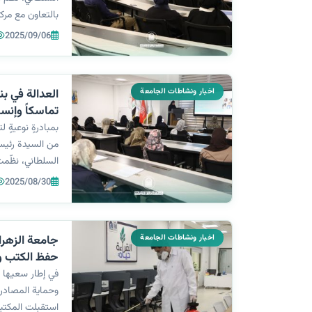
بالتعاون مع مرك
بعنوان: “آلية مل
2025/09/06
قدّمت الورشة كل
والسيدة نور قاس
اخبار ونشاطات الجامعة
العدالة في بن
تماسكاً وإنسا
بمبادرةٍ نوعيةٍ ل
من السيدة رئيسة
السلطاني، نظّمت
مركز التعليم ال
2025/08/30
"العدالة والمساو
متماسكة"، قدمته
اخبار ونشاطات الجامعة
جامعة الزهراء
حفظ الكتب وا
في إطار سعيها 
وحماية المصادر 
استقبلت المكتبة