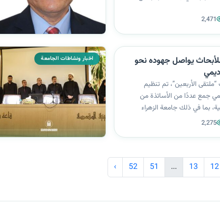
تخصصًا من مركز الإمام الحسين (ع)
2,471
حقيق التابع للعتبة الحسينية
 حملة تعفير شاملة...
اخبار ونشاطات الجامعة
 للأبحاث يواصل جهوده نحو
اديمي
 “ملتقى الأربعين”، تم تنظيم
مي جمع عددًا من الأساتذة من
ية، بما في ذلك جامعة الزهراء
لفرات الأوسط التقنية، وجامعة بابل،
2,275
وجامعة ميسان ، ومن الجامعات
معة طهران، وجامعة الزه...
›
52
51
...
13
12