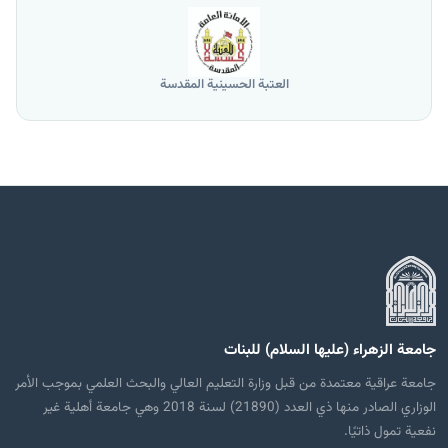
العتبة الحسينية المقدسة
جامعة الزهراء (عليها السلام) للبنات
جامعة عراقية معتمدة من قبل وزارة التعليم العالي والبحث العلمي بموجب الأمر
الوزاري الصادر منها ذي العدد (21890) لسنة 2018 وهي جامعة أهلية غير
نفعية تمول ذاتيًا.