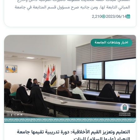
المباني التابعة لها. ومن جانبه صرح مسؤول قسم المتابعة في جامعة
الزهراء (عليها السلام) للبنات السيد علي خضير العامري أن تجديد
2,210
2023/06/14
منظومة...
اخبار ونشاطات الجامعة
التعليم وتعزيز القيم الأخلاقية: دورة تدريبية تقيمها جامعة
الزهراء (عليها السلام) للبنات