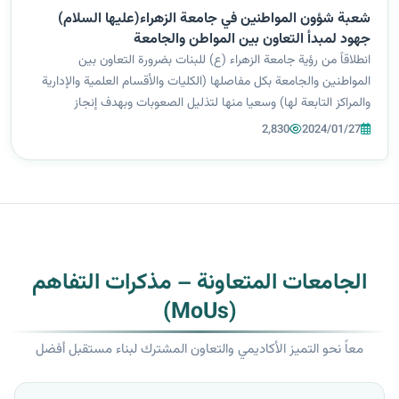
شعبة شؤون المواطنين في جامعة الزهراء(عليها السلام)
جهود لمبدأ التعاون بين المواطن والجامعة
انطلاقاً من رؤية جامعة الزهراء (ع) للبنات بضرورة التعاون بين
المواطنين والجامعة بكل مفاصلها (الكليات والأقسام العلمية والإدارية
والمراكز التابعة لها) وسعيا منها لتذليل الصعوبات وبهدف إنجاز
المعاملات وبتوجيه من السيدة رئيسة جامعة الزهراء(ع) للبنات أ.د.
2,830
2024/01/27
زينب الم...
الجامعات المتعاونة – مذكرات التفاهم
(MoUs)
معاً نحو التميز الأكاديمي والتعاون المشترك لبناء مستقبل أفضل