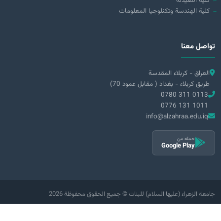
كلية الصيدلة
كلية الهندسة وتكنلوجيا المعلومات
تواصل معنا
العراق - كربلاء المقدسة
طريق كربلاء - بغداد ( مقابل عمود 70)
0780 311 0113
0776 131 1011
info@alzahraa.edu.iq
حمله من
Google Play
2026 جامعة الزهراء (عليها السلام) للبنات © جميع الحقوق محفوظة
|
سياسة الخصوصية
الشروط والأحكام