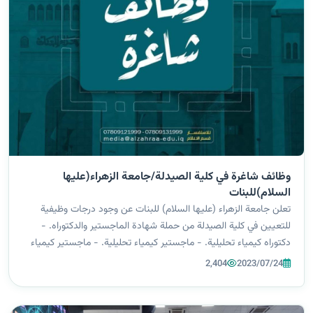
وظائف شاغرة في كلية الصيدلة/جامعة الزهراء(عليها
السلام)للبنات
تعلن جامعة الزهراء (عليها السلام) للبنات عن وجود درجات وظيفية
للتعيين في كلية الصيدلة من حملة شهادة الماجستير والدكتوراه. -
دكتوراه كيمياء تحليلية. - ماجستير كيمياء تحليلية. - ماجستير كيمياء
عضوية. - ماجستير كيمياء صيدلانية. على من تتوفر فيهم المؤهلات
2,404
2023/07/24
المطلوبة...