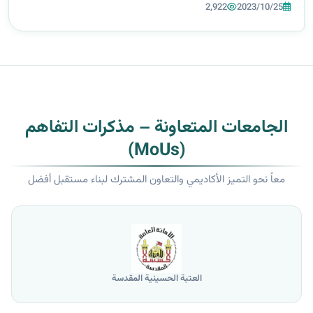
الصيدلة (ا.د. نور هاتف الدباغ) في اجتماع لجنة العمداء الذي اقيم في
2,922
2023/10/25
جامعة البيا...
الجامعات المتعاونة – مذكرات التفاهم
(MoUs)
معاً نحو التميز الأكاديمي والتعاون المشترك لبناء مستقبل أفضل
العتبة الحسينية المقدسة