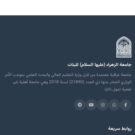
جامعة الزهراء (عليها السلام) للبنات
جامعة عراقية معتمدة من قبل وزارة التعليم العالي والبحث العلمي بموجب الأمر
الوزاري الصادر منها ذي العدد (21890) لسنة 2018 وهي جامعة أهلية غير
نفعية تمول ذاتيًا.
روابط سريعة