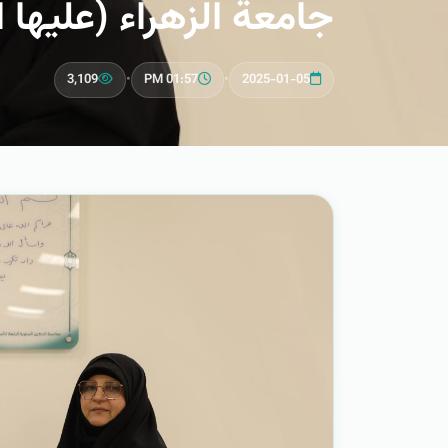
جامعة الزهراء (عليها 
3,109
•
01:57 PM
•
2025-01-05