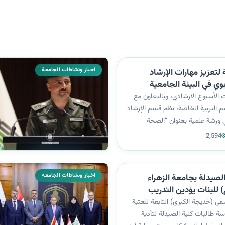
اخبار ونشاطات الجامعة
لتعزيز مهارات الإرشاد
وي في البيئة الجامعية
 الأسبوع الإرشادي، وبالتعاون مع
سم التربية الخاصة، نظم قسم الإرشاد
 ورشة علمية بعنوان “الصحة
 وأوقات الفراغ”، قدمتها مسؤولة
2,594
لنفسي الجامعي السيدة م. د. نسرين
بحضور طالبات ا...
اخبار ونشاطات الجامعة
الصيدلة بجامعة الزهراء
) للبنات يؤدين التدريب
ستشفى السيدة (خديجة
 (خديجة الكبرى) التابعة للعتبة
ع للعتبة الحسينية المقدسة
ة طالبات كلية الصيدلة لتأدية