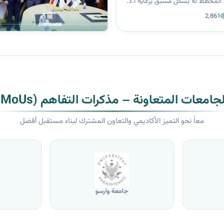
 المخطط له بشكل مسبق برعاية أ.د.
طاني رئيسة الجامعة وبإشراف من
2,861
اتف الدباغ عميدة كلية الصيدلة
د غفران محمد حسين/مع...
لجامعات المتعاونة – مذكرات التفاهم (MoUs)
معاً نحو التميز الأكاديمي والتعاون المشترك لبناء مستقبل أفضل
جامعة وارسو