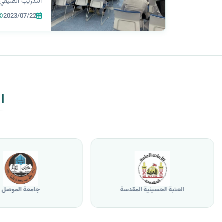
التدريب الصيفي
زينب الملا السل
2023/07/22
قبل أ.م.د نور ه
ومعاونيها أ.م.
ا
العتبة الحسينية المقدسة
جامعة الموصل