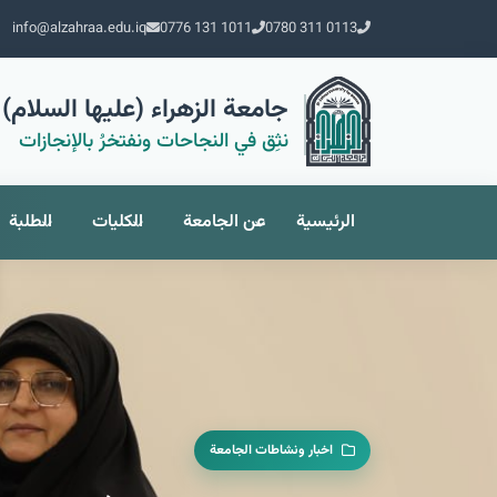
info@alzahraa.edu.iq
0776 131 1011
0780 311 0113
جامعة الزهراء (عليها السلام) 
نثِق في النجاحات ونفتخرُ بالإنجازات
الرئيسية
عن الجامعة
الكليات
الطلبة
اخبار ونشاطات الجامعة