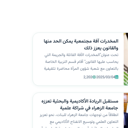
المخدرات آفة مجتمعية يمكن الحد منها
والقانون يعزز ذلك
تحت عنوان"المخدرات الآفة القاتلة والجريمة التي
يحاسب عليها القانون" أقام قسم التربية الخاصة
بالتعاون مع شعبة شؤون المرأة محاضرة تثقيفية
توعوية بإشراف السيدة رئيسة الجامعة أ. د زينب
2,202
2025/03/04
الملا السلطاني، قدمها العقيد المهندس إحسان
يوسف جليل مدير قسم الإعلام في قيادة...
مستقبل الريادة الأكاديمية والبحثية تعززه
جامعة الزهراء في شراكة علمية
انطلاقاً من توجهات جامعة الزهراء للبنات، نحو تعزيز
التعاون العلمي وتوسيع الانفتاح الأكاديمي مع