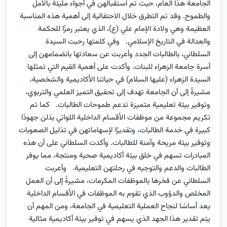
الجامعة هذا العام، حيث تم استقبالهن في أجواء مليئة بالأمل
والطموح. وقد تم التطرق خلال الاحتفالية إلى أهمية هذه المناسبة
العظيمة وهي ولادة الإمام علي (ع)، الذي يعتبر رمزًا للحكمة
والعدالة في التاريخ الإسلامي. وفي كلمتها رحبت السيدة
السلطاني، بالطالبات الجدد وأعربت عن سعادتها بانضمامهن إلى
أسرة جامعة الزهراء للبنات. وأكدت على أهمية القيم التي تمثلها
السيدة الزهراء (عليها السلام) في حياتنا الأكاديمية والشخصية،
مشيرةً إلى أن الجامعة تهدف إلى تحقيق التميز العلمي والتربوي،
وتوفير بيئة تعليمية متميزة تدعم طموحات الطالبات. كما تم
تكريم مجموعة من موظفات الأقسام الداخلية اللواتي بذلن جهودًا
كبيرة في خدمة الطالبات، وتقديرًا لإسهاماتهن في تذليل الصعوبات
وتوفير بيئة مريحة وآمنة للطالبات. وأكدت السلطاني على أن هذه
المبادرات تسهم في خلق بيئة أكاديمية صحية ومنتجة، مما يوفر
الطالبات والدعم والتوجيه في رحلتهن التعليمية. وأعربت
السلطاني عن فخرها بالموظفات المكرمات، مشيرةً إلى أن العمل
المخلص والدؤوب الذي تقوم به الموظفات في الأقسام الداخلية
يعد أساسًا لنجاح العملية التعليمية في الجامعة، ومن المهم أن
يتم تقدير هذا الجهد الذي يسهم في توفير بيئة أكاديمية مثالية