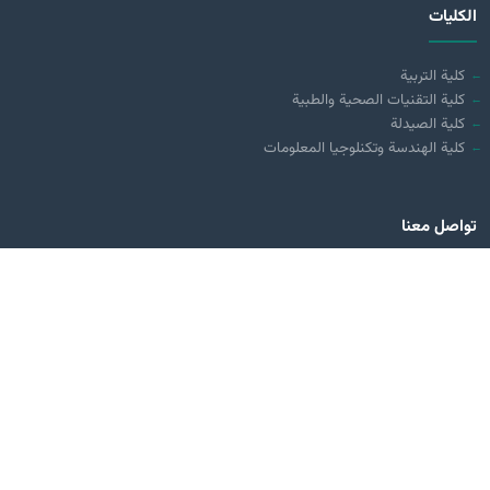
الكليات
كلية التربية
كلية التقنيات الصحية والطبية
كلية الصيدلة
كلية الهندسة وتكنلوجيا المعلومات
تواصل معنا
العراق - كربلاء المقدسة
طريق كربلاء - بغداد ( مقابل عمود 70)
0780 311 0113
0776 131 1011
info@alzahraa.edu.iq
حمله من
Google Play