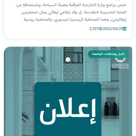
ضمن برنامج وزارة الخارجية العراقية وهيئة السياحة، وباستضافةٍ من
العتبة الحسينية المقدسة، زار وفد إعلامي إيطالي يمثل صحفيتين
إيطاليتين، وهما الصحفية كريستينا ميسوري، والصحفية روسيلا
فيبياني، جامعة الزهراء للبنات برفقة معاون مدير الإعلام في هيئة
2,297
2025/04/29
السياحة السيد مح...
اخبار ونشاطات الجامعة