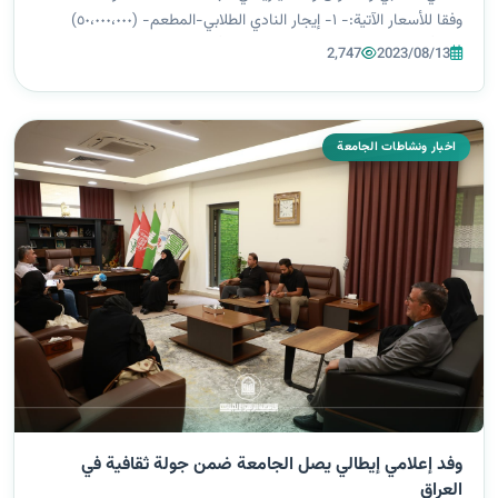
وفقا للأسعار الآتية:- ١- إيجار النادي الطلابي-المطعم- (٥٠،٠٠٠،٠٠٠)
سنوياً. ٢- إيجار الكافتريا (١،٥٠٠،٠٠٠) شهرياً. ٣- إيجار الأسو...
2,747
2023/08/13
اخبار ونشاطات الجامعة
وفد إعلامي إيطالي يصل الجامعة ضمن جولة ثقافية في
العراق