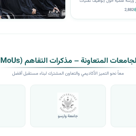
ر ورشة علمية حول (توظيف تقنيات
 العصبية في تصميم المحتوى
2,882
ا التدريسية: م. د فرح باقر أحمد
ي السبت والأحد ال...
لجامعات المتعاونة – مذكرات التفاهم (MoUs)
معاً نحو التميز الأكاديمي والتعاون المشترك لبناء مستقبل أفضل
جامعة وارسو