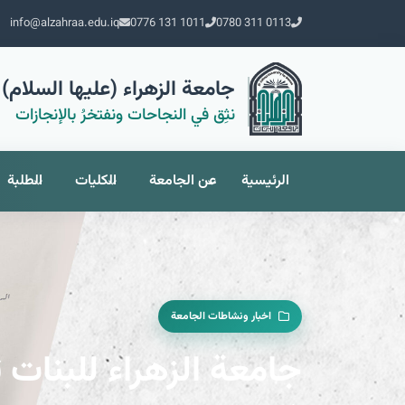
info@alzahraa.edu.iq
0776 131 1011
0780 311 0113
جامعة الزهراء (عليها السلام) 
نثِق في النجاحات ونفتخرُ بالإنجازات
الرئيسية
عن الجامعة
الكليات
الطلبة
اخبار ونشاطات الجامعة
جامعة الزهراء للبنات