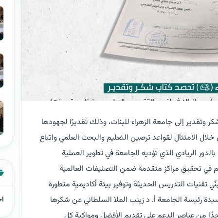
كر وتقدير إلى جامعة الزهراء للبنات، وذلك تقديرًا لجهودها
خلال الامتثال لقواعد ترصين التعليم والبحث العلمي واتباع
لدور الريادي الذي تؤديه الجامعة في تطوير العملية
م في تحقيق مراكز متقدمة ضمن التصنيفات العالمية
بنّي تقنيات التدريس الحديثة وتوفير بيئة أكاديمية متطورة
دة رئيسة الجامعة أ. د زينب الملا السلطاني عن شكرها
اخ
واحدًا من عناصر الدعم على تقديم الأفضل ومواكبة كل