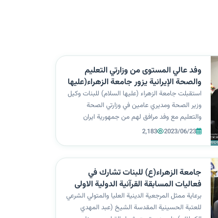
وفد عالي المستوى من وزارتي التعليم
والصحة الإيرانية يزور جامعة الزهراء(عليها
السلام) للبنات
استقبلت جامعة الزهراء (عليها السلام) للبنات وكيل
وزير الصحة ومديري عامين في وزارتي الصحة
والتعليم مع وفد مرافق لهم من جمهورية ايران
الاسلامية وكان في استقبال الوفد رئيسة الجامعة
2,183
2023/06/23
أ.د.زينب الملا السلطاني وأعضاء المجلس الموقر.
وفي أثناء تجوالهم في أروقة الجامعة و...
جامعة الزهراء(ع) للبنات تشارك في
فعاليات المسابقة القرآنية الدولية الاولى
للعتبات المقدسة والمزارات
برعاية ممثل المرجعية الدينية العليا والمتولي الشرعي
للعتبة الحسينية المقدسة الشيخ (عبد المهدي