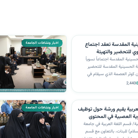
اخبار ونشاطات الجامعة
نية المقدسة تعقد اجتماع
وي للتحضير والتهيئة
جان كوثر العصمة.
سينية المقدسة اجتماعاً نسوياً
ة الحسينية المقدسة للتحضير
ن كوثر العصمة الذي سيقام في
ة الزهراء (عليها السلام) للبنات
2,440
لثاني النشاط يتضمن أقسام وشعب
ن الاجتماع البحث في فعاليات...
اخبار ونشاطات الجامعة
عربية يقيم ورشة حول توظيف
وية العصبية في المحتوى
بية/ قسم اللغة العربية في جامعة
لسلام) للبنات، بالتعاون مع قسم