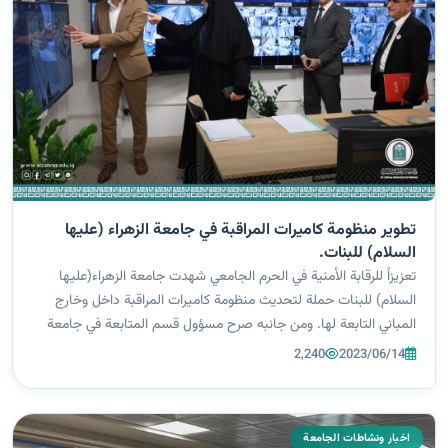
تطوير منظومة كاميرات المراقبة في جامعة الزهراء (عليها
السلام) للبنات.
تعزيزاً للرقابة الأمنية في الحرم الجامعي شهدت جامعة الزهراء(عليها
السلام) للبنات حملة لتحديث منظومة كاميرات المراقبة داخل وخارج
المباني التابعة لها. ومن جانبه صرح مسؤول قسم المتابعة في جامعة
الزهراء (عليها السلام) للبنات السيد علي خضير العامري أن تجديد
2,240
2023/06/14
منظومة...
اخبار ونشاطات الجامعة