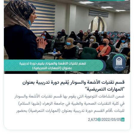
قسم تقنيات الأشعة والسونار يُقيم دورة تدريبية بعنوان
"المهارات التمريضية"
ضمن النشاطات التوعوية التي يقوم بها قسم تقنيات الأشعة والسونار
في كلية التقنيات الصحية والطبية في جامعة الزهراء (عليها السلام)
للبنات ،أقام القسم دورة تدريبية بعنوان (المهارات التمرضية) بحضور
طالبات الجامعة. هدفت الدورة إلى تطوير المهارات التمريضية للطالبات
2,672
2022/03/05
وإ...