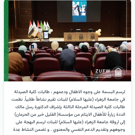
لرسم البسمة على وجوه الاطفال ودعمهم ، طالبات كلية الصيدلة
في جامعة الزهراء (عليها السلام) للبنات تقيم نشاطاً طلابياً. نظمت
طالبات كلية الصيدلة المرحلة الثالثة بإشراف الدكتورة رسل مالك
الددة زيارةً للأطفال الايتام من مؤسسة( القليل خير من الحرمان)
إلى اروقة جامعة الزهراء (عليها السلام) للبنات لرسم البهجة على
وجوههم وتقديم الدعم النفسي والمعنوي . و تضمن النشاط عِدة