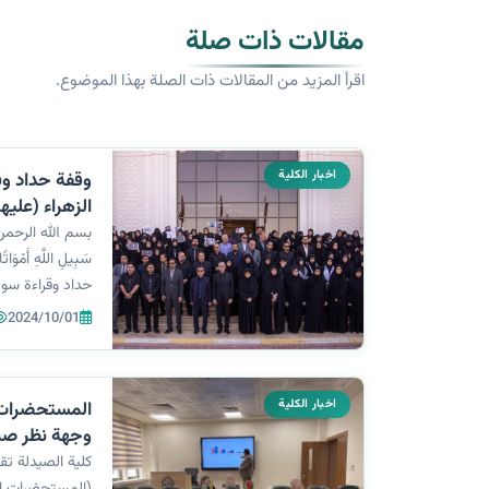
مقالات ذات صلة
اقرأ المزيد من المقالات ذات الصلة بهذا الموضوع.
اخبار الكلية
وقفة حداد وق
الزهراء (عليها
بسم الله الرحمن الرح
سَبِيلِ اللَّهِ أَمْوَاتً
حداد وقراءة سور
السلام) بحضور ر
2024/10/01
الصيدلة والكليات
اخبار الكلية
المستحضرات 
وجهة نظر صن
كلية الصيدلة تق
(المستحضرات ا