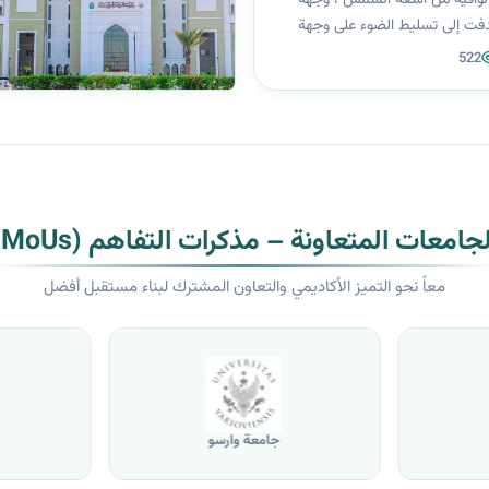
فت إلى تسليط الضوء على وجهة
على أنواع وطرق التصنيع الصيدلاني
522
قاية من أشعة الشمس الضارة
ثة لتركيبها وظروف خزنها وتسويقها
لجامعات المتعاونة – مذكرات التفاهم (MoUs)
معاً نحو التميز الأكاديمي والتعاون المشترك لبناء مستقبل أفضل
جامعة وارسو