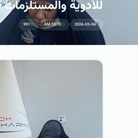
للأدوية والمستلزمات ا
991
•
10:10 AM
•
2024-03-04