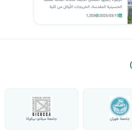
الحسينية المقدسة، الخريجات الأوائل من كلية
الصيدلة للعام الدراسي 2023-2024، بمنحهن
1,203
2025/03/15
مكافآت مالية تقديرًا لإنجازاتهن العلمية. وقد حصلت
الطالبة نرجس هيثم سالم على الم...
جامعة طهران
جامعة ميلانو-بيكوكا