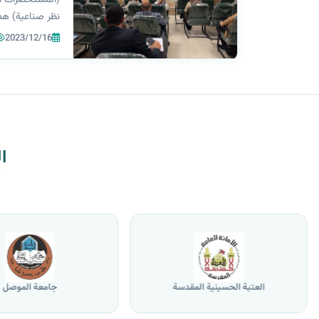
نظر صناعية) هد
النظر الصناعية 
2023/12/16
لمستحضرات الو
والتقنيات الحدي
قدمها...
ا
العتبة الحسينية المقدسة
جامعة الموصل