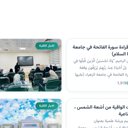
اخبار الكلية
راءة سورة الفاتحة في جامعة
 السلام)
يم “وَلَا تَحْسَبَنَّ الَّذِينَ قُتِلُوا فِي
ا بَلْ أَحْيَاءٌ عِندَ رَبِّهِمْ يُرْزَقُونَ وقفة
ة الفاتحة في جامعة الزهراء (عليها
ئاسة الجامعة الموقرة و كادر كلية
1,315
 الأخرى...
اخبار الكلية
الواقية من أشعة الشمس ،
اعية
يم ورشة علمية بعنوان
لواقية من أشعة الشمس ، وجهة