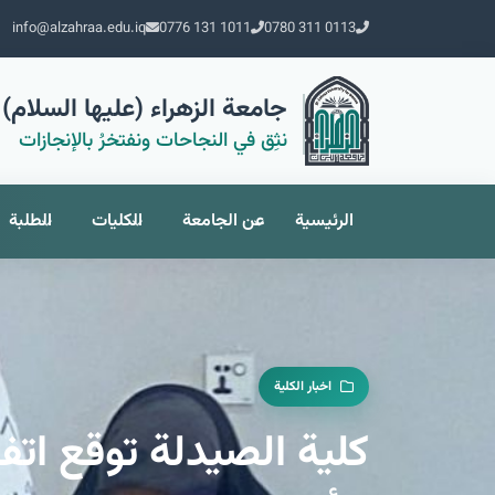
info@alzahraa.edu.iq
0776 131 1011
0780 311 0113
جامعة الزهراء (عليها السلام) 
نثِق في النجاحات ونفتخرُ بالإنجازات
الرئيسية
عن الجامعة
الكليات
الطلبة
اخبار الكلية
كلية الصيدلة توقع ات