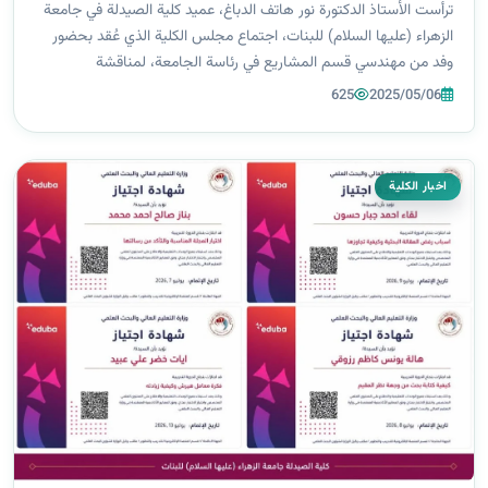
ترأست الأستاذ الدكتورة نور هاتف الدباغ، عميد كلية الصيدلة في جامعة
الزهراء (عليها السلام) للبنات، اجتماع مجلس الكلية الذي عُقد بحضور
وفد من مهندسي قسم المشاريع في رئاسة الجامعة، لمناقشة
مستلزمات إنشاء البناية الجديدة الخاصة بالكلية، والمزمع تنفيذها
625
2025/05/06
بتصميم معما...
اخبار الكلية