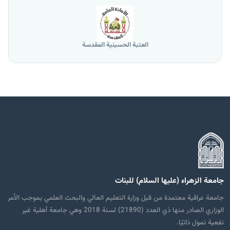
العتبة الحسينية المقدسة
جامعة الزهراء (عليها السلام) للبنات
جامعة عراقية معتمدة من قبل وزارة التعليم العالي والبحث العلمي بموجب الأمر
الوزاري الصادر منها ذي العدد (21890) لسنة 2018 وهي جامعة أهلية غير
نفعية تمول ذاتيًا.