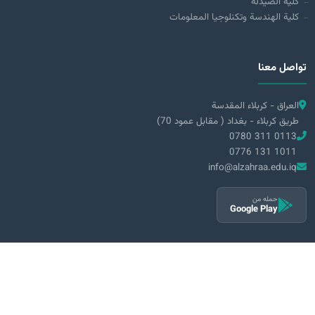
كلية الصيدلة
كلية الهندسة وتكنلوجيا المعلومات
تواصل معنا
العراق - كربلاء المقدسة
طريق كربلاء - بغداد ( مقابل عمود 70)
0780 311 0113
0776 131 1011
info@alzahraa.edu.iq
حمله من
Google Play
2026 جامعة الزهراء (عليها السلام) للبنات © جميع الحقوق محفوظة
|
سياسة الخصوصية
الشروط والأحكام