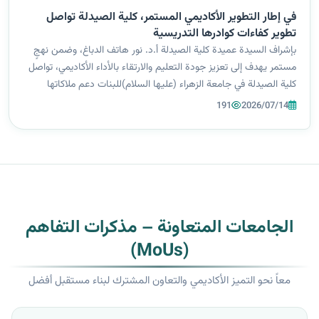
في إطار التطوير الأكاديمي المستمر، كلية الصيدلة تواصل
تطوير كفاءات كوادرها التدريسية
بإشراف السيدة عميدة كلية الصيدلة أ.د. نور هاتف الدباغ، وضمن نهجٍ
مستمر يهدف إلى تعزيز جودة التعليم والارتقاء بالأداء الأكاديمي، تواصل
كلية الصيدلة في جامعة الزهراء (عليها السلام)للبنات دعم ملاكاتها
التدريسية ومتابعة استكمال متطلبات وزارة التعليم العالي والبحث...
191
2026/07/14
الجامعات المتعاونة – مذكرات التفاهم
(MoUs)
معاً نحو التميز الأكاديمي والتعاون المشترك لبناء مستقبل أفضل