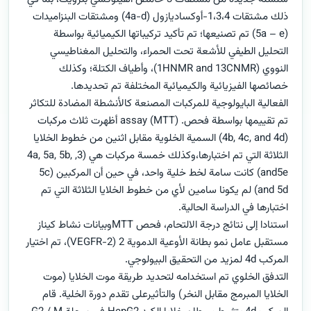
ذلك مشتقات 1،3،4-أوكساديازول (4a-d) ومشتقات البنزاميدات
(5a – e) تم تصنيعها؛ تم تأكيد تركيباتها الكيميائية بواسطة
التحليل الطيفي للأشعة تحت الحمراء، والتحليل المغناطيسي
النووي (1HNMR and 13CNMR)، وأطياف الكتلة؛ وكذلك
خصائصها الفيزيائية والكيميائية المختلفة تم تحديدها.
الفعالية البايولوجية للمركبات المصنعة كالأنشطة المضادة للتكاثر
تم تقييمها بواسطة فحص. (MTT) assay أظهرت ثلاث مركبات
(4b, 4c, and 4d) السمية الخلوية مقابل اثنين من خطوط الخلايا
الثلاثة التي تم اختبارها،وكذلك خمسة مركبات هي (3, 4a, 5a, 5b,
and5e) كانت سامة لخط خلية واحد، في حين أن المركبين (5c
and 5d) لم يكونا سامين لأي من خطوط الخلايا الثلاثة التي تم
اختبارها في الدراسة الحالية.
استنادا إلى نتائج درجة الالتحام، فحص MTTوبيانات نشاط كيناز
مستقبل عامل نمو بطانة الأوعية الدموية 2 (VEGFR-2)، تم اختيار
المركب 4d لمزيد من التحقيق البيولوجي.
التدفق الخلوي تم استخدامه لتحديد طريقة موت الخلايا (موت
الخلايا المبرمج مقابل النخر) والتأثيرعلى تقدم دورة الخلية. قام