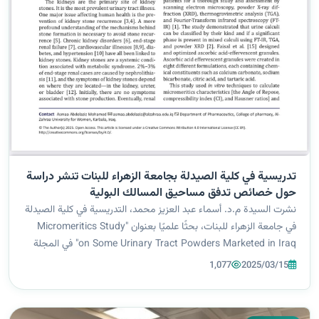
تدريسية في كلية الصيدلة بجامعة الزهراء للبنات تنشر دراسة
حول خصائص تدفق مساحيق المسالك البولية
نشرت السيدة م.د. أسماء عبد العزيز محمد، التدريسية في كلية الصيدلة
في جامعة الزهراء للبنات، بحثًا علميًا بعنوان "Micromeritics Study
on Some Urinary Tract Powders Marketed in Iraq" في المجلة
العالمية "Journal of Pharmacological and Pharmaceutical
1,077
2025/03/15
Research". هدف...