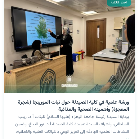
اخبار الكلية
ورشة علمية في كلية الصيدلة حول نبات المورينجا (شجرة
المعجزة) وأهميته الصحية والغذائية
برعاية السيدة رئيسة جامعة الزهراء (عليها السلام) للبنات أ.د. زينب
السلطاني، واشراف السيدة عميدة كلية الصيدلة أ.د. نور الدباغ، وضمن
النشاطات العلمية الهادفة إلى تعزيز الوعي بالنباتات الطبية والغذائية،