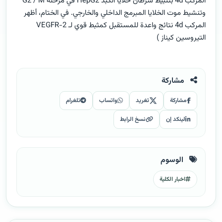
المركب 4d بتثبيط سرطان خلايا الكبد HepG2 في مرحلة G2 / M
وتنشيط موت الخلايا المبرمج الداخلي والخارجي. في الختام، أظهر
المركب 4d نتائج واعدة للمستقبل كمثبط قوي لـ VEGFR-2
التيروسين كيناز )
مشاركة
مشاركة
تغريد
واتساب
تلغرام
لينكد إن
نسخ الرابط
الوسوم
اخبار الكلية