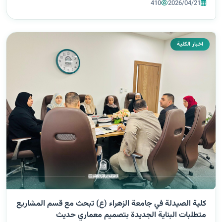
نظّمت كلية الصيدلة في جامعة الزهراء (عليها السلام) للبنات ور...
410
2026/04/21
اخبار الكلية
كلية الصيدلة في جامعة الزهراء (ع) تبحث مع قسم المشاريع
متطلبات البناية الجديدة بتصميم معماري حديث