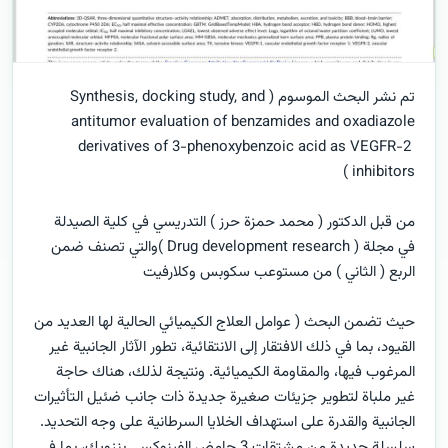
تم نشر البحث الموسوم ( Synthesis, docking study, and
antitumor evaluation of benzamides and oxadiazole
derivatives of 3-phenoxybenzoic acid as VEGFR-2
inhibitors )
من قبل الدكتور ( محمد حمزة حرز ) التدريسي في كلية الصيدلة
في مجلة ( Drug development research )والتي تصنف ضمن
الربع ( الثاني ) من مستوعب سكوبس وكلارفيت
حيث تضمن البحث ( عوامل العلاج الكيميائي الحالية لها العديد من
القيود، بما في ذلك الافتقار إلى الانتقائية، تطور الآثار الجانبية غير
المرغوب فيها، والمقاومة الكيميائية. ونتيجة لذلك، هناك حاجة
غير ملباة لتطوير جزيئات صغيرة جديدة ذات جانب ضئيل التأثيرات
الجانبية والقدرة على استهداف الخلايا السرطانية على وجه التحديد.
سلسلة جديدة من مشتقات 3 حامض الفينوكسي بنزويك، بما في