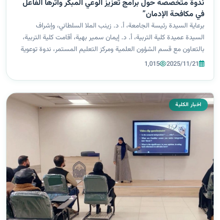
ندوة متخصصة حول برامج تعزيز الوعي المبكر وأثرها الفاعل
في مكافحة الإدمان”
برعاية السيدة رئيسة الجامعة، أ. د. زينب الملا السلطاني، وإشراف
السيدة عميدة كلية التربية، أ. د. إيمان سمير بهية، أقامت كلية التربية،
بالتعاون مع قسم الشؤون العلمية ومركز التعليم المستمر، ندوة توعوية
بعنوان: “لأنكم تستحقون الحياة… لا المخدرات”، قدمها الدكتور ال...
1,015
2025/11/21
اخبار الكلية