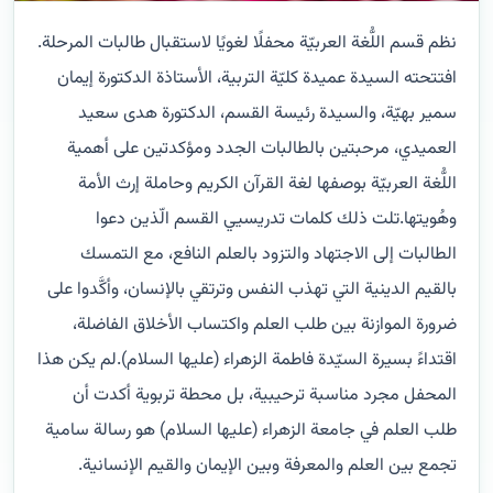
نظم قسم اللُّغة العربيّة محفلًا لغويًا لاستقبال طالبات المرحلة.
افتتحته السيدة عميدة كليّة التربية، الأستاذة الدكتورة إيمان
سمير بهيّة، والسيدة رئيسة القسم، الدكتورة هدى سعيد
العميدي، مرحبتين بالطالبات الجدد ومؤكدتين على أهمية
اللُّغة العربيّة بوصفها لغة القرآن الكريم وحاملة إرث الأمة
وهُويتها.تلت ذلك كلمات تدريسيي القسم الّذين دعوا
الطالبات إلى الاجتهاد والتزود بالعلم النافع، مع التمسك
بالقيم الدينية التي تهذب النفس وترتقي بالإنسان، وأكَّدوا على
ضرورة الموازنة بين طلب العلم واكتساب الأخلاق الفاضلة،
اقتداءً بسيرة السيّدة فاطمة الزهراء (عليها السلام).لم يكن هذا
المحفل مجرد مناسبة ترحيبية، بل محطة تربوية أكدت أن
طلب العلم في جامعة الزهراء (عليها السلام) هو رسالة سامية
تجمع بين العلم والمعرفة وبين الإيمان والقيم الإنسانية.