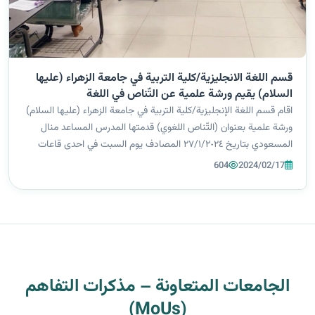
قسم اللغة الانجليزية/كلية التربية في جامعة الزهراء (عليها
السلام) يقيم ورشة علمية عن التّناص في اللغة
اقام قسم اللغة الإنجليزية/كلية التربية في جامعة الزهراء (عليها السلام)
ورشة علمية بعنوان (التّناص اللغوي) قدمتها المدرس المساعد منال
المسعودي بتاريخ ٢٧/١/٢٠٢٤ المصادف يوم السبت في احدى قاعات
قسم اللغة الانجليزية. تضمنت الورشة شرح وافي عن الموضوع اعلاه
604
2024/02/17
وانواعه....
الجامعات المتعاونة – مذكرات التفاهم
(MoUs)