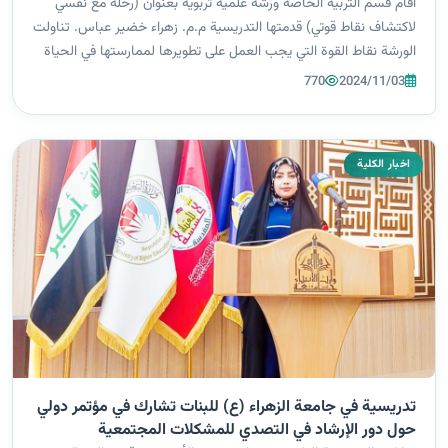
اقام قسم التربية الخاصة ورشة علمية تربوية بعنوان (رحلة مع نفسي
لاكتشاف نقاط قوتي) قدمتها التدريسية م.م. زهراء خضير عباس. تناولت
الورشة نقاط القوة التي يجب العمل على تطويرها لممارستها في الحياة
اليومية ومدى اهمية التعرف عليها لوصول الانسان الى حالة من
770
2024/11/03
الاستقرار...
اخبار الكلية
تدريسية في جامعة الزهراء (ع) للبنات تشارك في مؤتمر دولي
حول دور الإرشاد في التصدي للمشكلات المجتمعية