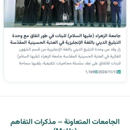
جامعة الزهراء (عليها السلام) للبنات في طور اتفاق مع وحدة
التبليغ الديني باللغة الإنجليزية في العتبة الحسينية المقدّسة
زار وفد من وحدة التبليغ الديني باللغة الإنجليزية من قسم الشؤون
الفكرية في العتبة الحسينية المقدّسة جامعة الزهراء (عليها السلام)
للبنات للاتفاق على عقد سلسلة محاضرات تثقيفية، يلقيها سماحة
الشيخ المهندس خالد جميل من كندا. حيث تستهدف السلسلة طالبات
1,169
2024/11/13
كلية التربية،...
الجامعات المتعاونة – مذكرات التفاهم