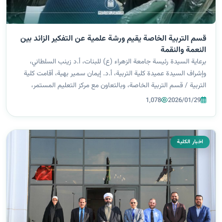
قسم التربية الخاصة يقيم ورشة علمية عن التفكير الزائد بين
النعمة والنقمة
برعاية السيدة رئيسة جامعة الزهراء (ع) للبنات، أ.د زينب السلطاني،
وإشراف السيدة عميدة كلية التربية، أ.د. إيمان سمير بهية، أقامت كلية
التربية / قسم التربية الخاصة، وبالتعاون مع مركز التعليم المستمر،
ورشة علمية بعنوان «التفكير الزائد: نعمة أم نقمة»، قدّمها م.م. خ...
1,078
2026/01/29
اخبار الكلية