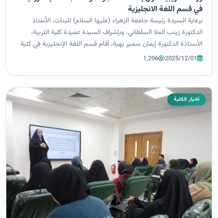
في قسم اللغة الانجليزية
برعاية السيدة رئيسة جامعة الزهراء (عليها السلام) للبنات، الأستاذ
الدكتورة زينب الملا السلطاني، وبإشراف السيدة عميدة كلية التربية،
الأستاذة الدكتورة إيمان سمير بهية، أقام قسم اللغة الإنجليزية في كلية
التربية بالتعاون مع شعبة التأهيل والتوظيف والمتابعة ومركز الت...
1,296
2025/12/01
اخبار الكلية