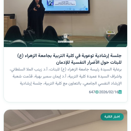
جلسة إرشادية توعوية في كلية التربية بجامعة الزهراء (ع)
للبنات حول الأضرار النفسية للإدمان
برعاية السيدة رئيسة جامعة الزهراء (ع) للبنات، أ.د زينب الملا السلطاني،
واشراف السيدة عميدة كلية التربية، أ.د إيمان سمير بهية، قدّمت شعبة
الإرشاد النفسي الجامعي، بالتعاون مع كلية التربية، جلسة إرشادية
توعوية بعنوان (الأضرار النفسية للإدمان) لطالبات قسم اللغة ال...
647
2026/02/16
اخبار الكلية