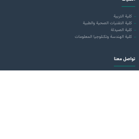
كلية التربية
كلية التقنيات الصحية والطبية
كلية الصيدلة
كلية الهندسة وتكنلوجيا المعلومات
تواصل معنا
العراق - كربلاء المقدسة
طريق كربلاء - بغداد ( مقابل عمود 70)
0780 311 0113
0776 131 1011
info@alzahraa.edu.iq
حمله من
Google Play