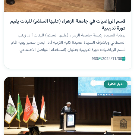
قسم الرياضيات في جامعة الزهراء (عليها السلام) للبنات يقيم
دورة تدريبية
برعاية السيدة رئيسة جامعة الزهراء (عليها السلام) للبنات أ.د. زينب
السلطاني وباشراف السيدة عميدة كلية التربية أ.د. ايمان سمير بهية اقام
قسم الرياضيات دورة تدريبية بعنوان (استخدام التواصل الاحتماعي
الايجابيات والسلبيات) قدمها كل من السيد رئيس قسم الرياضيات
933
2024/11/30
م.د....
اخبار الكلية