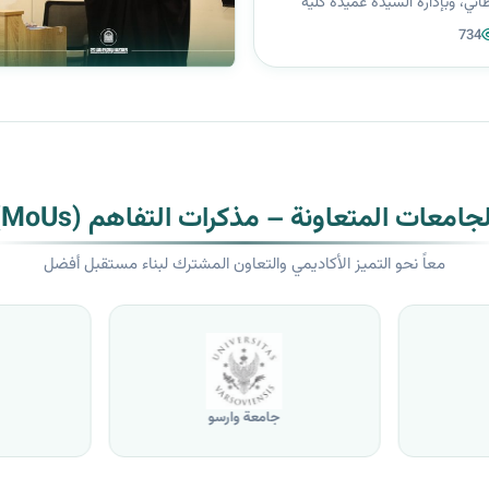
اني، وبإدارة السيدة عميدة كلية
مان سمير بهية، نظّم قسما التربية
734
غة والتربية الإسلامية مجلساً تأبينيّاً
...
لجامعات المتعاونة – مذكرات التفاهم (MoUs)
معاً نحو التميز الأكاديمي والتعاون المشترك لبناء مستقبل أفضل
جامعة وارسو