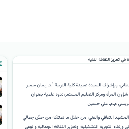
 الفنية
لطاني، وبإشراف السيدة عميدة كلية التربية أ.د. إيمان سمير
 شؤون المرأة ومركز التعليم المستمر،ندوة علمية بعنوان
التدريسي م.م. علي حسين
اء المشهد الثقافي والفني، من خلال ما تمتلكه من حسٍّ جمالي
 وإغناء التجربة التشكيلية، وتعزيز الثقافة الجمالية والوعي