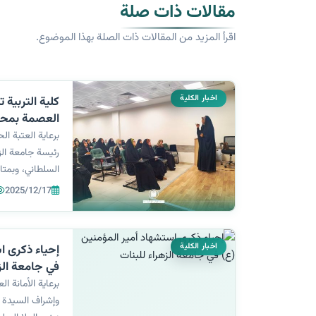
مقالات ذات صلة
اقرأ المزيد من المقالات ذات الصلة بهذا الموضوع.
اخبار الكلية
كلية التربية
العصمة بمحا
السلوك في قس
برعاية العتبة ا
رئيسة جامعة الزه
السلطاني، وبمتاب
ايمان سمير بهية
2025/12/17
توعوية عن اضطر
وطرق معالجتها،
اخبار الكلية
إحياء ذكرى ا
في جامعة الز
برعاية الأمانة ا
وإشراف السيدة ر