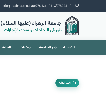
info@alzahraa.edu.iq
0776 131 1011
0780 311 0113
جامعة الزهراء (عليها السلام) 
نثِق في النجاحات ونفتخرُ بالإنجازات
الرئيسية
عن الجامعة
الكليات
الطلبة
اخبار الكلية
حضورها لوحة.. وإبداع