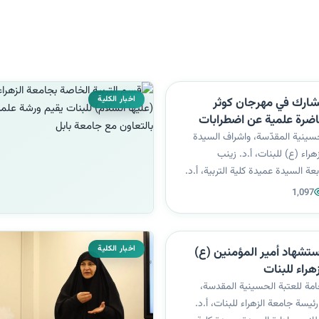
اخبار الكلية
 تشارك في مهرجان كوثر
ضرة علمية عن اضطرابات
م اللغة العربية
لحسينية المقدّسة، واشراف السيدة
راء (ع) للبنات، أ.د. زينب
عة السيدة عميدة كلية التربية، أ.د.
، نظّمت كلية التربية محاضرة
1,097
ابات السلوك وكيفية تشخيصها
 ضمن فعاليات مهرجان كو...
اخبار الكلية
ستشهاد أمير المؤمنين (ع)
هراء للبنات
لعامة للعتبة الحسينية المقدسة،
ئيسة جامعة الزهراء للبنات، أ.د.