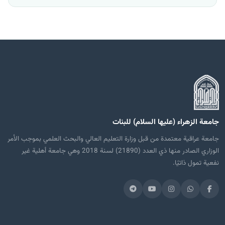
جامعة الزهراء (عليها السلام) للبنات
جامعة عراقية معتمدة من قبل وزارة التعليم العالي والبحث العلمي بموجب الأمر
الوزاري الصادر منها ذي العدد (21890) لسنة 2018 وهي جامعة أهلية غير
نفعية تمول ذاتيًا.