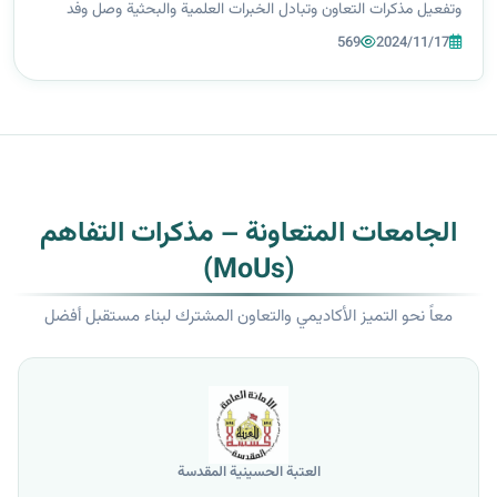
وتفعيل مذكرات التعاون وتبادل الخبرات العلمية والبحثية وصل وفد
برئاسة السيدة معاون عميد كلية التقنيات الصحية والطبيةم.د. نادية
569
2024/11/17
نايف حسينوالس...
الجامعات المتعاونة – مذكرات التفاهم
(MoUs)
معاً نحو التميز الأكاديمي والتعاون المشترك لبناء مستقبل أفضل
العتبة الحسينية المقدسة