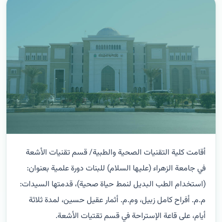
أقامت كلية التقنيات الصحية والطبية/ قسم تقنيات الأشعة
في جامعة الزهراء (عليها السلام) للبنات دورة علمية بعنوان:
(استخدام الطب البديل لنمط حياة صحية)، قدمتها السيدات:
م.م. أفراح كامل زبيل، وم.م. أثمار عقيل حسين، لمدة ثلاثة
أيام، على قاعة الإستراحة في قسم تقتيات الأشعة.