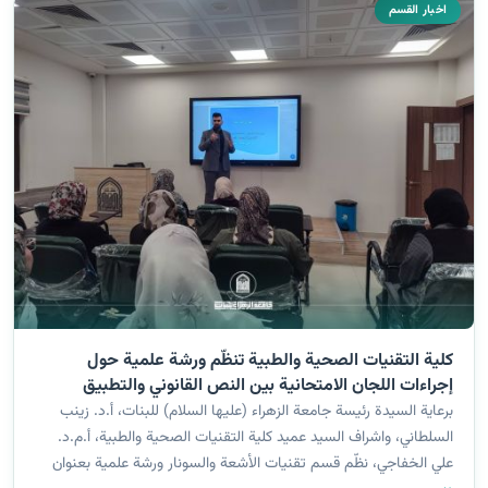
اخبار القسم
كلية التقنيات الصحية والطبية تنظّم ورشة علمية حول
إجراءات اللجان الامتحانية بين النص القانوني والتطبيق
العملي
برعاية السيدة رئيسة جامعة الزهراء (عليها السلام) للبنات، أ.د. زينب
السلطاني، واشراف السيد عميد كلية التقنيات الصحية والطبية، أ.م.د.
علي الخفاجي، نظّم قسم تقنيات الأشعة والسونار ورشة علمية بعنوان