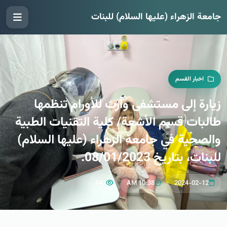
جامعة الزهراء (عليها السلام) للبنات
اخبار القسم
زيارة إلى مستشفى وارث للأورام تنظمها
طالبات قسم الأشعة/ كلية التقنيات الطبية
والصحية في جامعة الزهراء (عليها السلام)
للبنات، بتاريخ 08/01/2023.
847
10:38 AM
2024-02-12