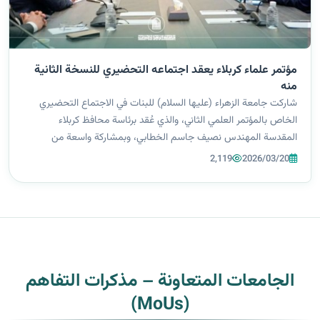
مؤتمر علماء كربلاء يعقد اجتماعه التحضيري للنسخة الثانية
منه
شاركت جامعة الزهراء (عليها السلام) للبنات في الاجتماع التحضيري
الخاص بالمؤتمر العلمي الثاني، والذي عُقد برئاسة محافظ كربلاء
المقدسة المهندس نصيف جاسم الخطابي، وبمشاركة واسعة من
القيادات الحكومية والأكاديمية في المحافظة، في إطار الاستعدادات
2,119
2026/03/20
الجارية لانعقاد المؤ...
الجامعات المتعاونة – مذكرات التفاهم
(MoUs)