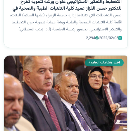
التخطيط والتفكير الاستراتيجي عنوان ورشة تنموية تطرح
للدكتور حسن القزاز عميد كلية التقنيات الطبية والصحية في
الجامعة ،الرؤى والأبعاد المؤثرة من دراسة الواقع.
ضمن النشاطات التي تتبناها إدارة جامعة الزهراء (عليها السلام) للبنات،
اقامة كلية التقنيات الصحية والطبية ورشة عملية تنموية حول التخطيط
والتفكير الاستراتيجي. بحضور رئيسة الجامعة (أ.د. زينب السلطاني)
والمساعد العلمي والسادة العمداء والتدريسيين والمِلاكات الإدارية...
2,294
2022/02/05
اخبار ونشاطات الجامعة