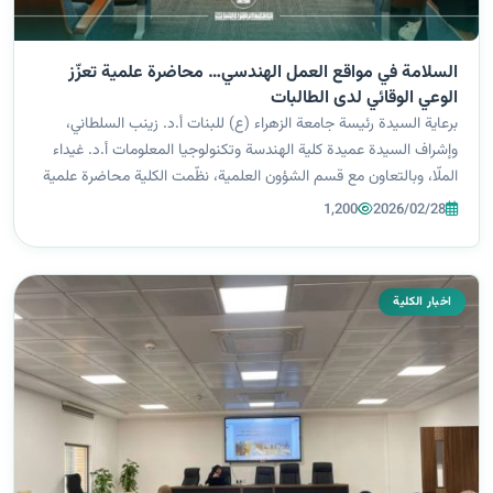
السلامة في مواقع العمل الهندسي… محاضرة علمية تعزّز
الوعي الوقائي لدى الطالبات
برعاية السيدة رئيسة جامعة الزهراء (ع) للبنات أ.د. زينب السلطاني،
وإشراف السيدة عميدة كلية الهندسة وتكنولوجيا المعلومات أ.د. غيداء
الملّا، وبالتعاون مع قسم الشؤون العلمية، نظّمت الكلية محاضرة علمية
بعنوان “السلامة في مواقع العمل الهندسي” قدّمها التدريسي م.م ريا...
1,200
2026/02/28
اخبار الكلية