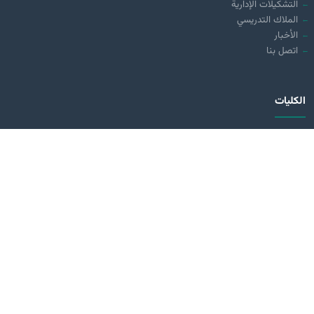
التشكيلات الإدارية
الملاك التدريسي
الأخبار
اتصل بنا
الكليات
كلية التربية
كلية التقنيات الصحية والطبية
كلية الصيدلة
كلية الهندسة وتكنلوجيا المعلومات
تواصل معنا
العراق - كربلاء المقدسة
طريق كربلاء - بغداد ( مقابل عمود 70)
0780 311 0113