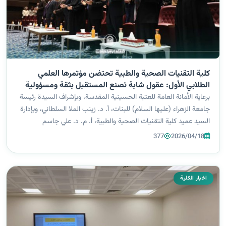
كلية التقنيات الصحية والطبية تحتضن مؤتمرها العلمي
الطلابي الأول: عقول شابة تصنع المستقبل بثقة ومسؤولية
برعاية الأمانة العامة للعتبة الحسينية المقدسة، وبإشراف السيدة رئيسة
جامعة الزهراء (عليها السلام) للبنات، أ. د. زينب الملا السلطاني، وبإدارة
السيد عميد كلية التقنيات الصحية والطبية، أ. م. د. علي جاسم
الخفاجي، نظّمت كلية التقنيات الصحية والطبية مؤتمرها العلمي ال...
377
2026/04/18
اخبار الكلية