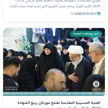
الوزاري للامتحانات التقويمية للكليات الأهلية للعام الدراسي 2023-
2024 (الدور الأول)، وذلك ضمن التقييم الذي أجرته لجنة عمداء كليات
الصيدلة في العراق. وأشادت السيدة رئيسة الجامعة أ. د. زينب الملا ا...
3,166
2025/04/27
اخبار ونشاطات الجامعة
العتبة الحسينية المقدسة تفتتح مهرجان ربيع الشهادة