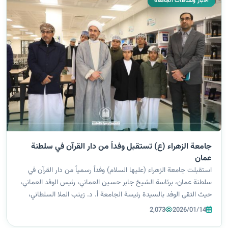
اخبار ونشاطات الجامعة
جامعة الزهراء (ع) تستقبل وفداً من دار القرآن في سلطنة
عمان
استقبلت جامعة الزهراء (عليها السلام) وفداً رسمياً من دار القرآن في
سلطنة عمان، برئاسة الشيخ جابر حسين العماني، رئيس الوفد العماني،
حيث التقى الوفد بالسيدة رئيسة الجامعة أ. د. زينب الملا السلطاني،
والسادة المساعدين. وجاءت هذه الزيارة في إطار جولة استطلاعية
2,073
2026/01/14
للاط...