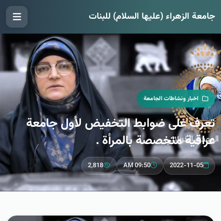
جامعة الزهراء (عليها السلام) للبنات
اخبار ونشاطات الجامعة
تعرف على ضوابط التخفيض لأول جامعة
عراقية متخصصة بالمرأة .
2,818
09:50 AM
2022-11-05