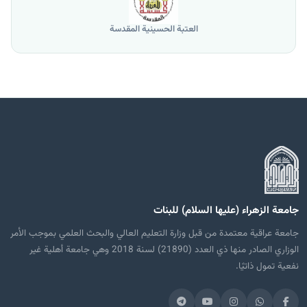
العتبة الحسينية المقدسة
جامعة الزهراء (عليها السلام) للبنات
جامعة عراقية معتمدة من قبل وزارة التعليم العالي والبحث العلمي بموجب الأمر
الوزاري الصادر منها ذي العدد (21890) لسنة 2018 وهي جامعة أهلية غير
نفعية تمول ذاتيًا.