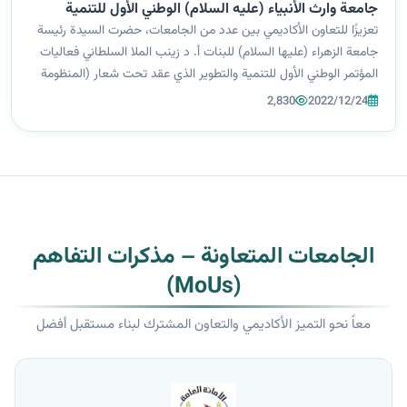
جامعة وارث الأنبياء (عليه السلام) الوطني الأول للتنمية
والتطوير
تعزيزًا للتعاون الأكاديمي بين عدد من الجامعات، حضرت السيدة رئيسة
جامعة الزهراء (عليها السلام) للبنات أ. د زينب الملا السلطاني فعاليات
المؤتمر الوطني الأول للتنمية والتطوير الذي عقد تحت شعار (المنظومة
القيمية وأثرها في بناء المجتمع وتنميته) في جامعة وارث الأنبي...
2,830
2022/12/24
الجامعات المتعاونة – مذكرات التفاهم
(MoUs)
معاً نحو التميز الأكاديمي والتعاون المشترك لبناء مستقبل أفضل