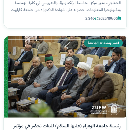
الخفاجي، مدير مركز الحاسبة الإلكترونية، والتدريسي في كلية الهندسة
وتكنولوجيا المعلومات، حصوله على شهادة الدكتوراه من جامعة كارابوك
– تركيا، عن أطروحته الموسومة: “A Hybrid Approach for Medical
2,346
2025/09/06
Image...
اخبار ونشاطات الجامعة
رئيسة جامعة الزهراء (عليها السلام) للبنات تحضر في مؤتمر