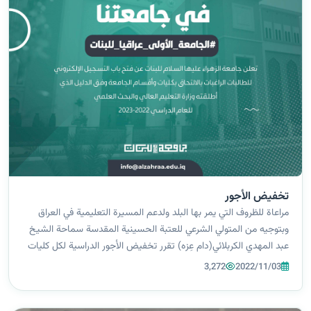
تخفيض الأجور
مراعاة للظروف التي يمر بها البلد ولدعم المسيرة التعليمية في العراق
وبتوجيه من المتولي الشرعي للعتبة الحسينية المقدسة سماحة الشيخ
عبد المهدي الكربلائي(دام عِزه) تقرر تخفيض الأجور الدراسية لكل كليات
وأقسام الجامعة وللمعدلات العالية ، بحسب كل معدل حيث تبلغ
3,272
2022/11/03
التخفي...