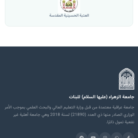
العتبة الحسينية المقدسة
جامعة الزهراء (عليها السلام) للبنات
جامعة عراقية معتمدة من قبل وزارة التعليم العالي والبحث العلمي بموجب الأمر
الوزاري الصادر منها ذي العدد (21890) لسنة 2018 وهي جامعة أهلية غير
نفعية تمول ذاتيًا.