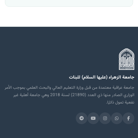
جامعة الزهراء (عليها السلام) للبنات
جامعة عراقية معتمدة من قبل وزارة التعليم العالي والبحث العلمي بموجب الأمر
الوزاري الصادر منها ذي العدد (21890) لسنة 2018 وهي جامعة أهلية غير
نفعية تمول ذاتيًا.