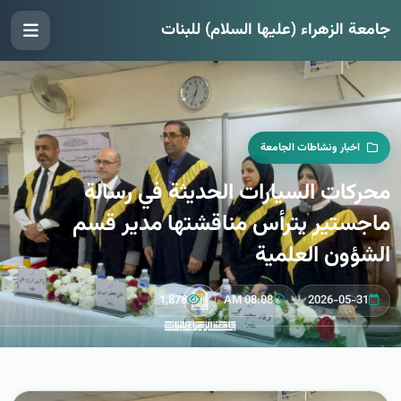
جامعة الزهراء (عليها السلام) للبنات
اخبار ونشاطات الجامعة
محركات السيارات الحديثة في رسالة
ماجستير يترأس مناقشتها مدير قسم
الشؤون العلمية
1,878
08:08 AM
2026-05-31