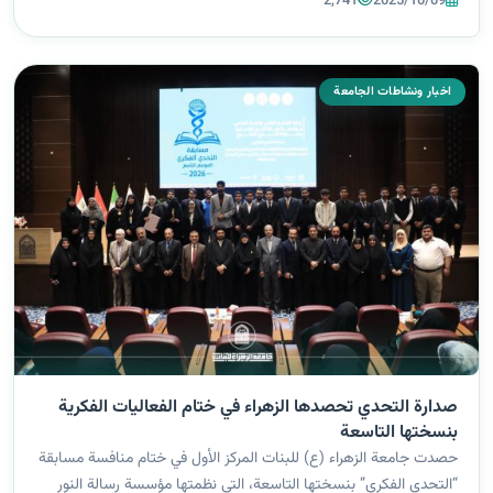
2,741
2025/10/09
بارز...
اخبار ونشاطات الجامعة
صدارة التحدي تحصدها الزهراء في ختام الفعاليات الفكرية
بنسختها التاسعة
حصدت جامعة الزهراء (ع) للبنات المركز الأول في ختام منافسة مسابقة
“التحدي الفكري” بنسختها التاسعة، التي نظمتها مؤسسة رسالة النور