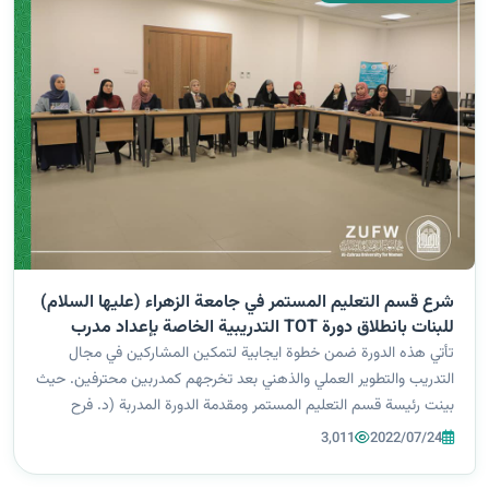
شرع قسم التعليم المستمر في جامعة الزهراء (عليها السلام)
للبنات بانطلاق دورة TOT التدريبية الخاصة بإعداد مدرب
محترف في مجال التنمية البشرية.
تأتي هذه الدورة ضمن خطوة ايجابية لتمكين المشاركين في مجال
التدريب والتطوير العملي والذهني بعد تخرجهم كمدربين محترفين. حيث
بينت رئيسة قسم التعليم المستمر ومقدمة الدورة المدربة (د. فرح
الفاضلي) أهمية معرفة أساسيات اعداد المدرب المحترف والتطرق إلى
3,011
2022/07/24
اهم الأركان الر...