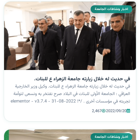
اخبار ونشاطات الجامعة
في حديث له خلال زيارته جامعة الزهراء ع للبنات.
في حديث له خلال زيارته جامعة الزهراء ع للبنات. وكيل وزير الخارجية
العراقي : الجامعة الأولى للبنات في البلاد صرح نفتخر به ونسعى لتوأمة
تجربته في مؤسسات أخرى . /*! elementor - v3.7.4 - 31-08-2022
*/ .elementor-heading-title{padding:0;margin:0;line-
2,467
2022/09/20
height:1}.elem...
اخبار ونشاطات الجامعة