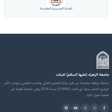
العتبة الحسينية المقدسة
جامعة الزهراء (عليها السلام) للبنات
جامعة عراقية معتمدة من قبل وزارة التعليم العالي والبحث العلمي بموجب الأمر
الوزاري الصادر منها ذي العدد (21890) لسنة 2018 وهي جامعة أهلية غير
نفعية تمول ذاتيًا.