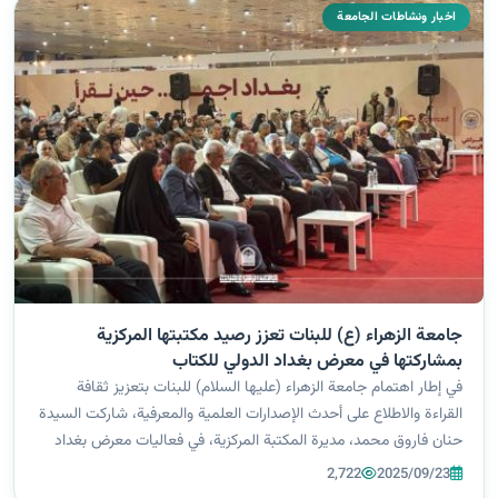
اخبار ونشاطات الجامعة
جامعة الزهراء (ع) للبنات تعزز رصيد مكتبتها المركزية
بمشاركتها في معرض بغداد الدولي للكتاب
في إطار اهتمام جامعة الزهراء (عليها السلام) للبنات بتعزيز ثقافة
القراءة والاطلاع على أحدث الإصدارات العلمية والمعرفية، شاركت السيدة
حنان فاروق محمد، مديرة المكتبة المركزية، في فعاليات معرض بغداد
الدولي للكتاب – الدورة 26، الذي يُعد من أبرز المحافل الثقافية وال...
2,722
2025/09/23