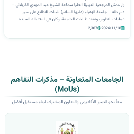
والإنساني
زار ممثل المرجعية الدينية العليا سماحة الشيخ عبد المهدي الكربلائي –
دام ظله – جامعة الزهراء (عليها السلام) للبنات للاطلاع على سير
عمليات التطوير، وتفقد طالبات الجامعة، وكان في استقباله السيدة
رئيسة الجامعة أ. د زينب السلطاني. وشملت الجولة زيارة البناية
2,367
2024/11/18
الجديدة...
الجامعات المتعاونة – مذكرات التفاهم
(MoUs)
معاً نحو التميز الأكاديمي والتعاون المشترك لبناء مستقبل أفضل