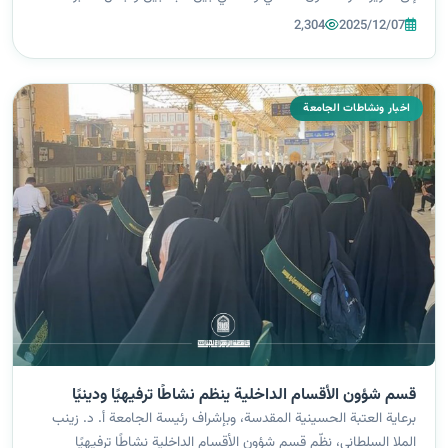
المعرفية. واطلع الوفد خلال جولته على المكتبة المركزية للجامعة وما...
2,304
2025/12/07
اخبار ونشاطات الجامعة
قسم شؤون الأقسام الداخلية ينظم نشاطًا ترفيهيًا ودينيًا
برعاية العتبة الحسينية المقدسة، وبإشراف رئيسة الجامعة أ. د. زينب
الملا السلطاني، نظّم قسم شؤون الأقسام الداخلية نشاطًا ترفيهيًا