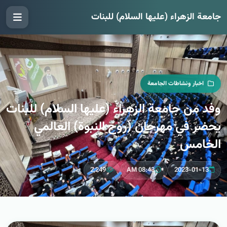
جامعة الزهراء (عليها السلام) للبنات
اخبار ونشاطات الجامعة
وفد من جامعة الزهراء (عليها السلام) للبنات
يحضر في مهرجان (روح النبوة) العالمي
الخامس
2,249
08:43 AM
2023-01-13