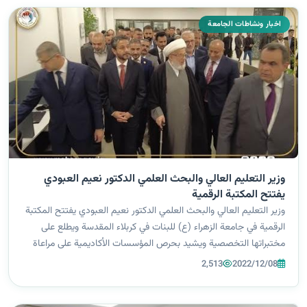
اخبار ونشاطات الجامعة
وزير التعليم العالي والبحث العلمي الدكتور نعيم العبودي
يفتتح المكتبة الرقمية
وزير التعليم العالي والبحث العلمي الدكتور نعيم العبودي يفتتح المكتبة
الرقمية ￼في جامعة الزهراء (ع) للبنات في كربلاء المقدسة ويطلع على
مختبراتها التخصصية ويشيد بحرص المؤسسات الأكاديمية على مراعاة
متطلبات التنمية والتطوير وتوفير بيئة مناسبة للخدمات التعليمية* *د...
2,513
2022/12/08