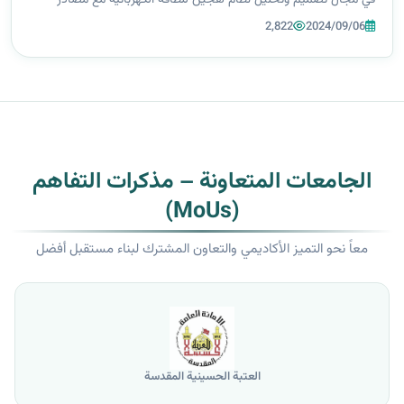
في مجال تصميم وتحليل نظام هجين للطاقة الكهربائية مع مصادر
الطاقة المتجددة في مدينة سكنية في كربلاء لتحسين استمرارية التجهيز
2,822
2024/09/06
وتحسين أداء...
الجامعات المتعاونة – مذكرات التفاهم
(MoUs)
معاً نحو التميز الأكاديمي والتعاون المشترك لبناء مستقبل أفضل
العتبة الحسينية المقدسة