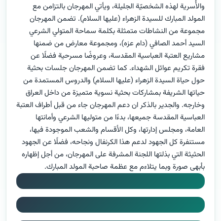
والأُسرية لهذه الشخصيّة الجليلة، ويأتي المهرجان بالتزامن مع
المولد المبارك للسيدة الزهراء (عليها السلام). تضمن المهرجان
مجموعة من النشاطات متمثلة بكلمة سماحة المتولي الشرعي
السيد أحمد الصافي (دام عزه)، ومجموعة معارض من ضمنها
مشاريع العتبة العباسية المقدسة، وعروضًا مسرحية فضلًا عن
فقرة تكريم عوائل الشهداء. كما تضمن المهرجان جلسات بحثية
حول حياة السيدة الزهراء (عليها السلام) والدروس المستمدة من
حياتها الشريفة بمشاركات بحثية نسوية متميزة من داخل العراق
وخارجه. والجدير بالذكر ان دعم المهرجان جاء من قبل أطراف العتبة
العباسية المقدسة جميعها، بدءًا من متوليها الشرعي وأمانتها
العامة، ومجلس إدارتها، وكل الأقسام والشعب الموجودة فيها،
مستنفرة كل الجهود لدعم هذا الكرنفال ونجاحه، فضلًا عن الجهود
الحثيثة التي بذلتها اللجنة المشرفة على المهرجان، من أجل إظهاره
بأبهى صورة وبما يتلاءم مع عظمة صاحبة المولد المبارك.