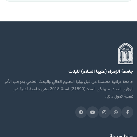
جامعة الزهراء (عليها السلام) للبنات
جامعة عراقية معتمدة من قبل وزارة التعليم العالي والبحث العلمي بموجب الأمر
الوزاري الصادر منها ذي العدد (21890) لسنة 2018 وهي جامعة أهلية غير
نفعية تمول ذاتيًا.
روابط سريعة