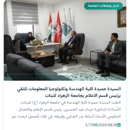
اخبار ونشاطات الجامعة
السيدة عميدة كلية الهندسة وتكنولوجيا المعلومات تلتقي
برئيس قسم الاعلام بجامعة الزهراء للبنات
التقت السيدة عميدة كلية الهندسة في جامعة الزهراء (ع) للبنات،
الأستاذة الدكتورة غيداء عبد الحسين، رئيس قسم الإعلام والاتصال
الحكومي الأستاذ أسامة بدر الجنابي وفريقه، في لقاء خُصص لبحث دور
الإعلام في إبراز نشاطات الكلية واستعداداتها لموسم التسجيل. اللقاء ركّز
2,770
2025/08/30