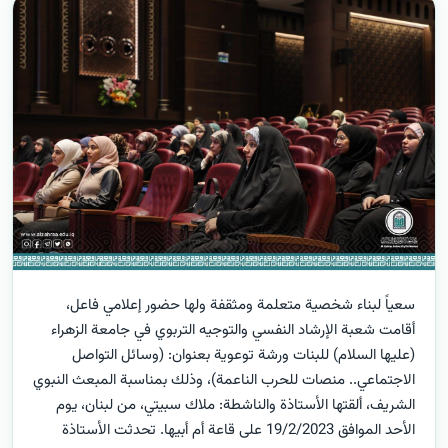
سعياً لبناء شخصية متعلمة ومثقفة ولها حضور إعلامي فاعل،
أقامت شعبة الإرشاد النفسي والتوجيه التربوي في جامعة الزهراء
(عليها السلام) للبنات ورشة توعوية بعنوان: (وسائل التواصل
الاجتماعي.. منصات للحرب الناعمة)، وذلك بمناسبة المبعث النبوي
الشريف، ألقتها الأستاذة والناشطة: ملاك سبيتي، من لبنان، يوم
الأحد الموافق 19/2/2023 على قاعة أم أبيها. تحدثت الأستاذة