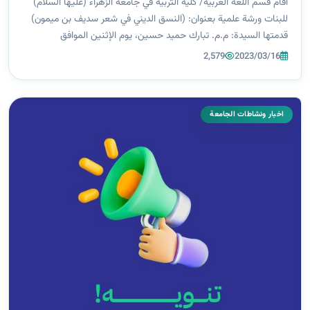
أقام قسم اللغة العربية/ كلية التربية في جامعة الزهراء (عليها السلام)
للبنات ورشة علمية بعنوان: (النسق الديني في شعر سديف بن ميمون)
قدمتها السيدة: م.م. تبارك حميد حسين، يوم الإثنين الموافق
13/3/2023، على قاعة قسم اللغة العربية. تضمنت الورشة التعرف على
2,579
2023/03/16
التيار ال...
اخبار ونشاطات الجامعة