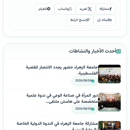
مشاركة
تغريد
واتساب
تلغرام
لينكد إن
نسخ الرابط
أحدث الأخبار والنشاطات
جامعة الزهراء حضور يجدد الانتصار للقضية
الفلسطينية.
2026/08/04
دور المرأة في صناعة الوعي في ندوة علمية
متخصّصة على هامش ملتقى…
2026/08/03
مشاركة جامعة الزهراء في الندوة الدولية الخاصة
بالرواية الزينبية