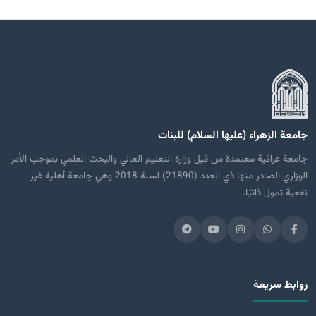
جامعة الزهراء (عليها السلام) للبنات
جامعة عراقية معتمدة من قبل وزارة التعليم العالي والبحث العلمي بموجب الأمر
الوزاري الصادر منها ذي العدد (21890) لسنة 2018 وهي جامعة أهلية غير
نفعية تمول ذاتيًا.
روابط سريعة