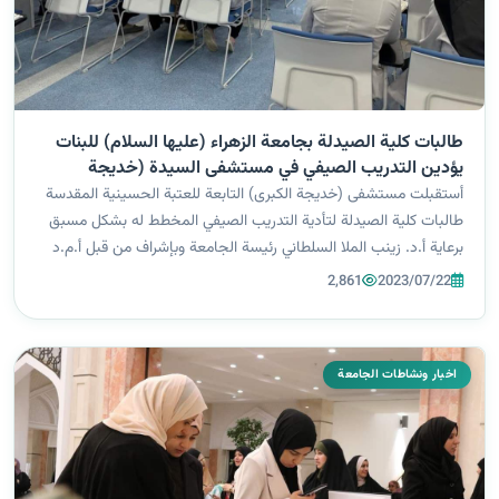
طالبات كلية الصيدلة بجامعة الزهراء (عليها السلام) للبنات
يؤدين التدريب الصيفي في مستشفى السيدة (خديجة
الكبرى) التابع للعتبة الحسينية المقدسة
أستقبلت مستشفى (خديجة الكبرى) التابعة للعتبة الحسينية المقدسة
طالبات كلية الصيدلة لتأدية التدريب الصيفي المخطط له بشكل مسبق
برعاية أ.د. زينب الملا السلطاني رئيسة الجامعة وبإشراف من قبل أ.م.د
نور هاتف الدباغ عميدة كلية الصيدلة ومعاونيها أ.م.د غفران محمد
2,861
2023/07/22
حسين/مع...
اخبار ونشاطات الجامعة