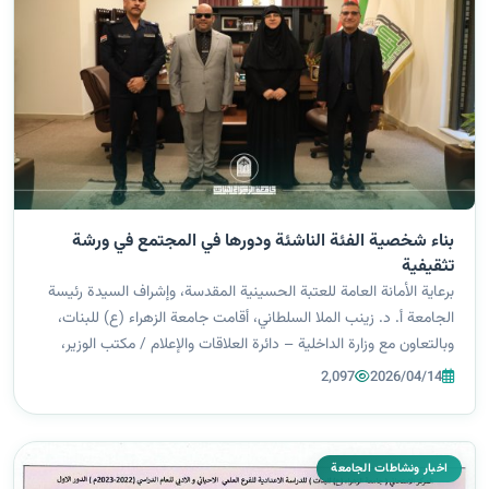
بناء شخصية الفئة الناشئة ودورها في المجتمع في ورشة
تثقيفية
برعاية الأمانة العامة للعتبة الحسينية المقدسة، وإشراف السيدة رئيسة
الجامعة أ. د. زينب الملا السلطاني، أقامت جامعة الزهراء (ع) للبنات،
وبالتعاون مع وزارة الداخلية – دائرة العلاقات والإعلام / مكتب الوزير،
محاضرة توعوية تثقيفية حملت عنوان (الشباب، رِحلة بين البنا...
2,097
2026/04/14
اخبار ونشاطات الجامعة