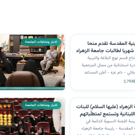
اخبار ونشاطات الجامعة
نية المقدسة تقدم منحا
 شهريا لطالبات جامعة الزهراء
)
تاح قسم نهج البلاغة والتربية
ادرة استثنائية من ممثل المرجعية
بلائي - دام عزه - أعلن المساعد
ير محمد علي عن منحة مقدمة من
2,793
سماحته على مستويين: 1. منحة دراسية مجانية:
المرحلة الأولى من قسم ع...
اخبار ونشاطات الجامعة
لزهراء (عليها السلام) للبنات
اللبنانية وتستمع لمتطلّباتهم
سة اللجنة النسوية الدائمة في
 المقدسة - رئيسة جامعة الزهراء