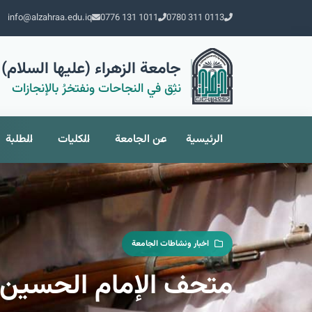
info@alzahraa.edu.iq
0776 131 1011
0780 311 0113
جامعة الزهراء (عليها السلام) 
نثِق في النجاحات ونفتخرُ بالإنجازات
الرئيسية
عن الجامعة
الكليات
الطلبة
اخبار ونشاطات الجامعة
متحف الإمام الحسين 