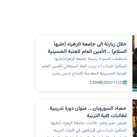
خلال زيارته الى جامعة الزهراء (عليها
السلام) .. الأمين العام للعتبة الحسينية
المقدّسة يشيد بأعمال التوسعة
استقبلت السيدة رئيسة جامعة الزهراء(عليها
بالمساحات الخضراء ويفتتح مركزاً للأبحاث
السلام) للبنات أ.د.زينب الملا السلطاني الأمين العام
الطبية والصيدلانية
للعتبة الحسينية المقدسة (الحاج حسن رشيد
العبايجي) (دامت بركاته) في زيارة خُصّصت الى
2,534
2023/11/22
جامعة الزهراء(عليها السلام) لافتتاح المركز البحثي
الخاص بالعلوم الطبية والصيدلانية...
حصاد السوروبان... عنوان دورة تدريبية
لطالبات كلية التربية
لغرض تميز وتفرد طالبات جامعة الزهراء (عليها
السلام) للبنات،عن قريناتهن في كليات التربية