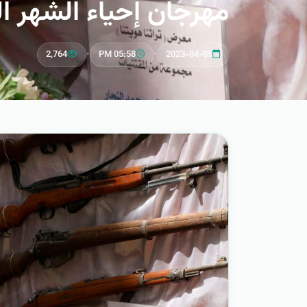
مهرجان إحياء الشهر ا
2,764
•
05:58 PM
•
2023-04-05