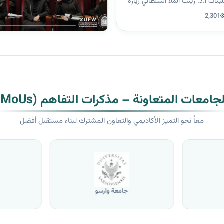
لبنات أ.د. زينب الملا السلطاني زيارة
انية النازحة إلى مدينة كربلاء
2,301
لاعتداءات الصهيونية الأخيرة برفقة
للجنة...
لجامعات المتعاونة – مذكرات التفاهم (MoUs)
معاً نحو التميز الأكاديمي والتعاون المشترك لبناء مستقبل أفضل
جامعة وارسو