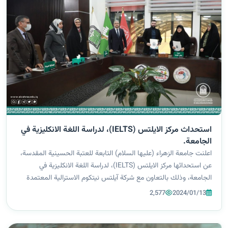
استحداث مركز الايلتس (IELTS)، لدراسة اللغة الانكليزية في
الجامعة.
اعلنت جامعة الزهراء (عليها السلام) التابعة للعتبة الحسينية المقدسة،
عن استحداثها مركز الايلتس (IELTS)، لدراسة اللغة الانكليزية في
الجامعة، وذلك بالتعاون مع شركة آيلتس نيتكوم الاسترالية المعتمدة
لإدارة الامتحان والبرامج التحضيرية. ويأتي استحداث المركز ضمن خطة
2,577
2024/01/13
ا...