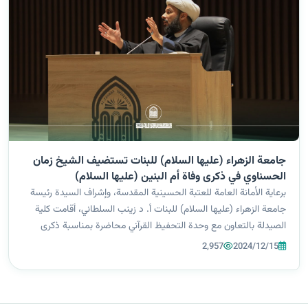
جامعة الزهراء (عليها السلام) للبنات تستضيف الشيخ زمان
الحسناوي في ذكرى وفاة أم البنين (عليها السلام)
برعاية الأمانة العامة للعتبة الحسينية المقدسة، وإشراف السيدة رئيسة
جامعة الزهراء (عليها السلام) للبنات أ. د زينب السلطاني، أقامت كلية
الصيدلة بالتعاون مع وحدة التحفيظ القرآني محاضرة بمناسبة ذكرى
وفاة السيدة أم البنين (عليها السلام) قدمها الشيخ زمان الحسناوي. ا...
2,957
2024/12/15