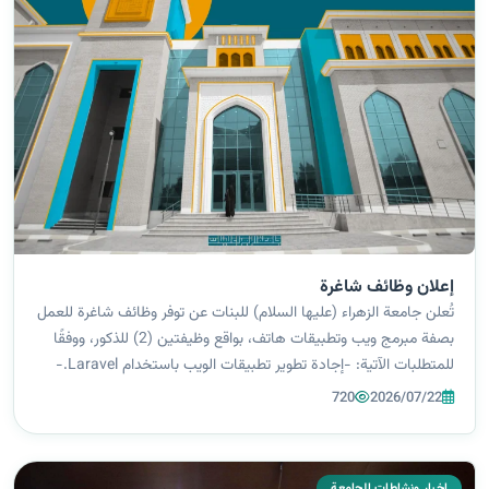
إعلان وظائف شاغرة
تُعلن جامعة الزهراء (عليها السلام) للبنات عن توفر وظائف شاغرة للعمل
بصفة مبرمج ويب وتطبيقات هاتف، بواقع وظيفتين (2) للذكور، ووفقًا
للمتطلبات الآتية: -إجادة تطوير تطبيقات الويب باستخدام Laravel.-
إجادة تطوير تطبيقات الهاتف باستخدام Flutter.-القدرة على العمل
720
2026/07/22
ضمن...
اخبار ونشاطات الجامعة