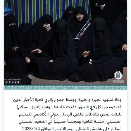
وفاءً لشهيد العِبرة والعَبرة، ووسط جموع زائري كعبة الأحرار الذين
قصدوه من كل فجٍ عميق، عقدت جامعة الزهراء (عليها السلام)
للبنات ضمن نشاطات ملتقى الزهراء الدولي الأكاديمي للمخيم
الحسيني، جلسة ثقافية ومجلساً حسينياً في المخيم الحسيني
المقام على هامش الملتقى، يوم الاثنين الموافق 2023/9/4