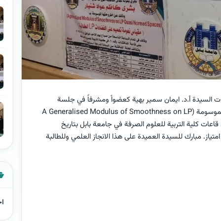
ات السيدة أ.د. ايمان سمير بهية كعضواً ومشرفاً في جلسة
مناقشة اطروحة الدكتوراه للطالبة بشرى كاظم عواد الموسومة (A Generalised Modulus of Smoothness on LP
قشة في احدى قاعات كلية التربية للعلوم الصرفة في جامعة بابل بتاريخ
دير امتياز. مبارك للسيدة العميدة على هذا الانجاز العلمي وللطالبة
اخ