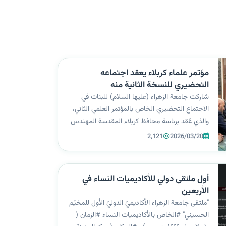
مؤتمر علماء كربلاء يعقد اجتماعه
التحضيري للنسخة الثانية منه
شاركت جامعة الزهراء (عليها السلام) للبنات في
الاجتماع التحضيري الخاص بالمؤتمر العلمي الثاني،
والذي عُقد برئاسة محافظ كربلاء المقدسة المهندس
نصيف جاسم الخطابي، وبمشاركة واسعة من
2,121
2026/03/20
القيادات الحكومية والأكاديمية في المحافظة، في
إطار الاستعدادات الجارية لانعقاد المؤ...
أول ملتقى دولي للأكاديميات النساء في
الأربعين
"ملتقى جامعة الزهراء الأكاديميّ الدوليّ الأول للمخيّم
الحسيني" #الخاص بالأكاديميات النساء #الزمان (