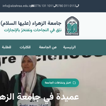
info@alzahraa.edu.iq
0776 131 1011
0780 311 0113
جامعة الزهراء (عليها السلام) 
نثِق في النجاحات ونفتخرُ بالإنجازات
الرئيسية
عن الجامعة
الكليات
الطلبة
اخبار ونشاطات الجامعة
عميدة في جامعة الزهرا