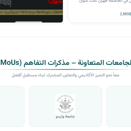
ول في العاصمة طهران تحت عنوان
 والذي تقيمه المنظمة السنيمائية
2,885
سسة كوهرشاد الدولية في شهر يوليو
لجامعات المتعاونة – مذكرات التفاهم (MoUs)
معاً نحو التميز الأكاديمي والتعاون المشترك لبناء مستقبل أفضل
جامعة وارسو