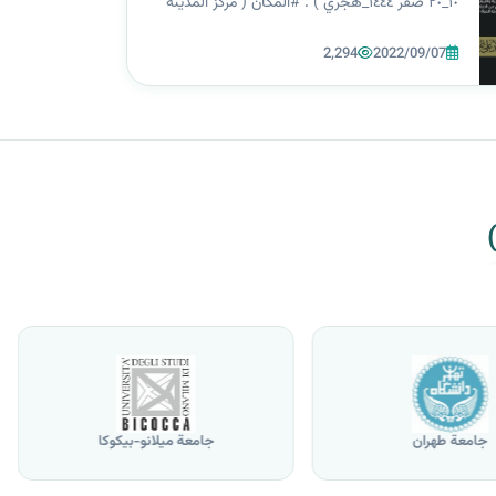
١٠_٢٠ صفر ١٤٤٤_هجري ) . #المكان ( مركز المدينة
القديمة ) ٠ #محاور_المؤتمر محاور المؤتمر : ١_محور
2,294
2022/09/07
الخدمة الحسينية( الخدمة التشريفية ) ٢_محور
الخدمة الطبية وتقديم...
جامعة طهران
جامعة ميلانو-بيكوكا