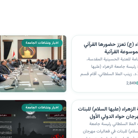
اخبار ونشاطات الجامعة
ء (ع) تعزز حضورها القرآني
موسوعة القرآنية
لعامة للعتبة الحسينية المقدسة،
رئيسة جامعة الزهراء (عليها
.د. زينب الملا السلطاني، أقام قسم
بالتعاون مع دار القرآن الكريم التابع
2,849
 المقدسة ندوة تثقيفية بعنوان:
ية عطا...
اخبار ونشاطات الجامعة
لزهراء (عليها السلام) للبنات
جان حواء الدولي الأول
ورية إيران الإسلامية
الملا السلطاني رئيسة جامعة
السلام) للبنات في فعاليات مهرجان