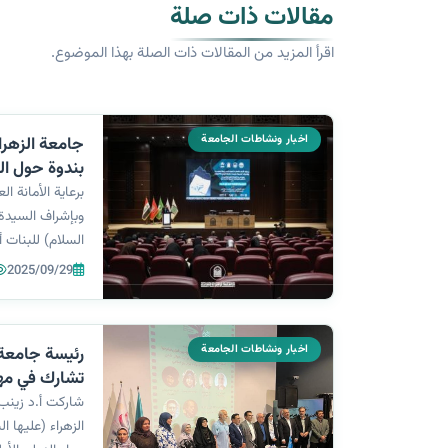
مقالات ذات صلة
اقرأ المزيد من المقالات ذات الصلة بهذا الموضوع.
اخبار ونشاطات الجامعة
جامعة الزهرا
بندوة حول ال
برعاية الأمانة ا
وبإشراف السيدة 
السلام) للبنات أ
الأنشطة الطلابية 
2025/09/29
للعتبة الحسينية
“الموسوعة القرآن
اخبار ونشاطات الجامعة
رئيسة جامعة ا
تشارك في مهر
المقام في جمه
شاركت أ.د زينب 
الزهراء (عليها 