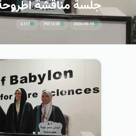
جلسة مناقشة اطروحة ا
3,117
•
12:05 PM
•
2024-09-15