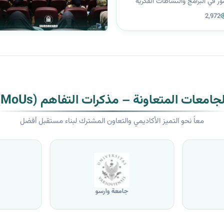
ر في البرامج والنشاطات الفكرية
 من أثر تربوي وعلمي، حضرت رئيسة
2,972
ليها السلام) للبنات: أ.د. زينب الملا
ؤتمر العل...
لجامعات المتعاونة – مذكرات التفاهم (MoUs)
معاً نحو التميز الأكاديمي والتعاون المشترك لبناء مستقبل أفضل
جامعة وارسو