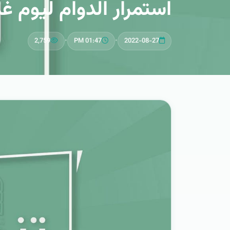
استمرار الدوام ليوم غد ب
2,759
•
01:47 PM
•
2022-08-27