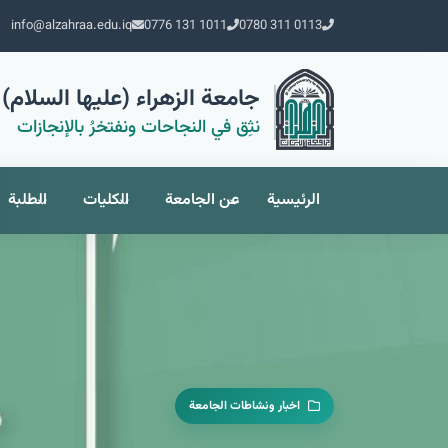
info@alzahraa.edu.iq
0776 131 1011
0780 311 0113
جامعة الزهراء (عليها السلام) 
نثِق في النجاحات ونفتخرُ بالإنجازات
الرئيسية
عن الجامعة
الكليات
الطلبة
اخبار ونشاطات الجامعة