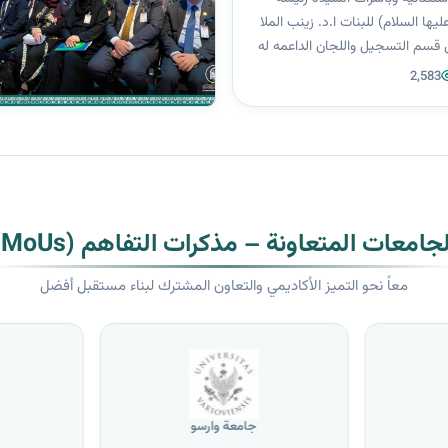
ليها السلام) للبنات ا.د. زينب الملا
 قسم التسجيل واللجان الداعمه له
لطالبات المقبولات لإتمام عملية
2,583
ات واقسام الجامعة ويدعو قسم
لطالبات الذين ظه...
لجامعات المتعاونة – مذكرات التفاهم (MoUs)
معاً نحو التميز الأكاديمي والتعاون المشترك لبناء مستقبل أفضل
جامعة وارسو