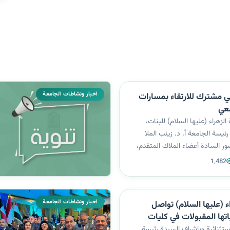
اخبار ونشاطات الجامعة
ي مشترك للارتقاء بمسارات
معي
لزهراء (عليها السلام) للبنات،
رئيسة الجامعة أ. د. زينب الملا
ر السادة أعضاء الملاك المتقدم،
من كلية الأسباط الجامعة المستحدثة،
1,482
عد الدين البناء بمعية أ. د. الدكتور
أ....
اخبار ونشاطات الجامعة
جامعة الزهراء (عليها السلام) تواصل
اتها المقبولات في كليات
م الدراسي الجديد
تثنائية وباشراف السيدة رئيسة