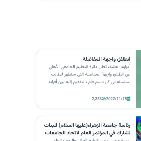
انطلاق واجهة المفاضلة
أعزاؤنا الطلبة، تعلن دائرة التعليم الجامعي الأهلي
عن انطلاق واجهة المفاضلة التي ستظهر للطالب
تسلسله في كل قسم قام بالتقديم إليه بين أقرانه
الطلبة، لكي يتسنى له تعديل خياراته وبما يحسّن من
فرصة قبوله في قسم معين ضمن اختياراته. وندعو
2,358
2022/11/18
جميع الطلبة إلى تحميل تطبيق...
رئاسة جامعة الزهراء(عليها السلام) للبنات
تشارك في المؤتمر العام لاتحاد الجامعات
العربية
برعاية معالي وزير التعليم العالي والبحث العلمي