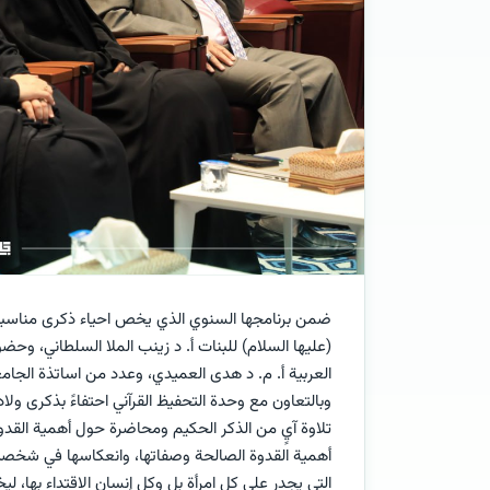
ضمن برنامجها السنوي الذي يخص احياء ذكرى مناسبات 
(عليها السلام) للبنات أ. د زينب الملا السلطاني، وحض
العربية أ. م. د هدى العميدي، وعدد من اساتذة الجامع
وبالتعاون مع وحدة التحفيظ القرآني احتفاءً بذكرى ولا
تلاوة آيٍ من الذكر الحكيم ومحاضرة حول أهمية القد
أهمية القدوة الصالحة وصفاتها، وانعكاسها في شخصية 
التي يجدر على كل امرأة بل وكل إنسان الاقتداء بها، لي