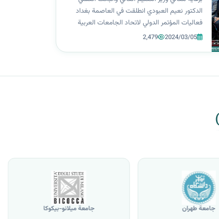
الدكتور نعيم العبودي انطلقت في العاصمة بغداد
فعاليات المؤتمر الدولي لاتحاد الجامعات العربية
بدورته (56) وبحضور الأمين العام لاتحاد الجامعات
2,479
2024/03/05
العربية أ. د عمرو عزّت سلامة بالإضافة لوجود عدد
من الوفود رفيعة المستوى م...
جامعة طهران
جامعة ميلانو-بيكوكا