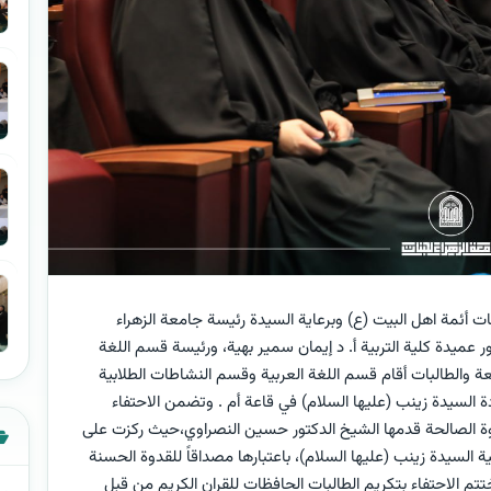
أئمة اهل البيت (ع) وبرعاية السيدة رئيسة جامعة الزهراء
ور عميدة كلية التربية أ. د إيمان سمير بهية، ورئيسة قسم اللغة
ة والطالبات أقام قسم اللغة العربية وقسم النشاطات الطلابية
دة السيدة زينب (عليها السلام) في قاعة أم . وتضمن الاحتفاء
وة الصالحة قدمها الشيخ الدكتور حسين النصراوي،حيث ركزت على
السيدة زينب (عليها السلام)، باعتبارها مصداقاً للقدوة الحسنة
ختتم الاحتفاء بتكريم الطالبات الحافظات للقران الكريم من قبل