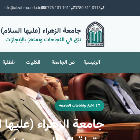
info@alzahraa.edu.iq
0776 131 1011
0780 311 0113
جامعة الزهراء (عليها السلام) 
نثِق في النجاحات ونفتخرُ بالإنجازات
الرئيسية
عن الجامعة
الكليات
الطلبة
اخبار ونشاطات الجامعة
جامعة الزهراء (عليها 