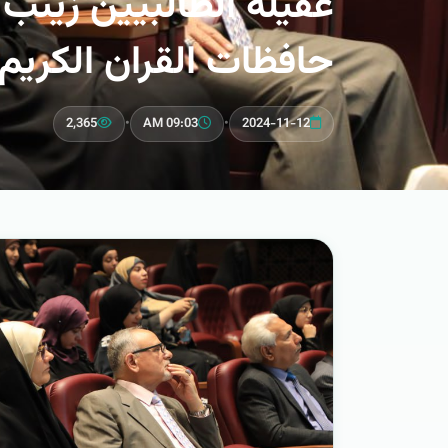
عقيلة الطالبيين زينب 
حافظات القران الكريم
2,365
•
09:03 AM
•
2024-11-12