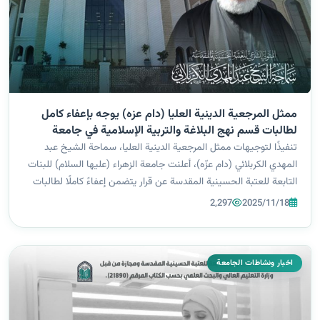
ممثل المرجعية الدينية العليا (دام عزه) يوجه بإعفاء كامل
لطالبات قسم نهج البلاغة والتربية الإسلامية في جامعة
الزهراء (ع)
تنفيذًا لتوجيهات ممثل المرجعية الدينية العليا، سماحة الشيخ عبد
المهدي الكربلائي (دام عزّه)، أعلنت جامعة الزهراء (عليها السلام) للبنات
التابعة للعتبة الحسينية المقدسة عن قرار يتضمن إعفاءً كاملًا لطالبات
قسم نهج البلاغة والتربية الإسلامية في كلية التربية من جميع...
2,297
2025/11/18
اخبار ونشاطات الجامعة