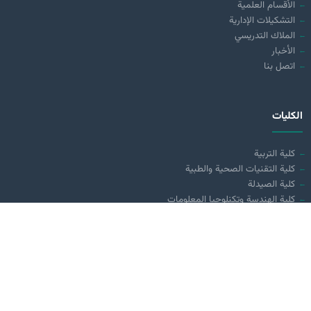
الأقسام العلمية
التشكيلات الإدارية
الملاك التدريسي
الأخبار
اتصل بنا
الكليات
كلية التربية
كلية التقنيات الصحية والطبية
كلية الصيدلة
كلية الهندسة وتكنلوجيا المعلومات
تواصل معنا
العراق - كربلاء المقدسة
طريق كربلاء - بغداد ( مقابل عمود 70)