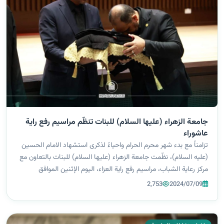
جامعة الزهراء (عليها السلام) للبنات تنظّم مراسيم رفع راية
عاشوراء
تزامناً مع بدء شهر محرم الحرام واحياءً لذكرى استشهاد الامام الحسين
(عليه السلام)، نظّمت جامعة الزهراء (عليها السلام) للبنات بالتعاون مع
مركز رعاية الشباب، مراسيم رفع راية العزاء، اليوم الإثنين الموافق
8/7/2024، على قاعة أم أبيها. ابتدأت المراسيم بقراءة آيٍ من...
2,753
2024/07/09