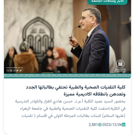
اخبار ونشاطات الجامعة
كلية التقنيات الصحية والطبية تحتفي بطالباتها الجدد
وتعدهن بانطلاقه اكاديمية مميزة
بحضور السيد عميد الكلية أ.م.د. حسن هادي القزاز والكوادر التدرسية
في الكلية،احتفت كلية التقنيات الصحية والطبية في جامعة الزهراء
(عليها السلام) للبنات بطالبات المرحلة الاولى في اقسام ( تقنيات
الاشعة والسونار - تقنيات العلاج الطبيعي وتقنيات التخدير) وهنئ
2,881
2023/12/06
السيد عم...