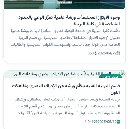
وجوه الابتزاز المختلفة… ورشة علمية تعزّز الوعي بالحدود
الشخصية في كلية التربية
نظّمت كلية التربية في جامعة الزهراء (عليها السلام) للبنات ورشة علمية
بعنوان “وجوه الابتزاز المختلفة”، قدّمتها التدريسية في قسم التربية
الخاصة م.م. خولة جهاد قاسم، واستهدفت الكوادر التدريسية والطالبات،
بهدف رفع مستوى الوعي بمخاطر الابتزاز النفسي وأساليبه المتعد...
368
2026/04/22
اخبار الكلية
قسم التربية الفنية ينظّم ورشة عن الإدراك البصري وتفاعلات
اللون
برعاية السيدة رئيسة جامعة الزهراء أ.د. زينب الملا السلطاني، وإشراف
السيدة عميدة كلية التربية أ.د. إيمان سمير بهية، نظّم قسم التربية
الفنية ورشة تدريبية بعنوان "الرؤية البصرية والإدراكية للون" قدّمها د.
أسعد يحيى، التدريسي في القسم، حيث هدفت الورشة إلى تعميق فه...
1,041
2025/05/12