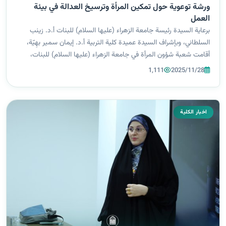
ورشة توعوية حول تمكين المرأة وترسيخ العدالة في بيئة
العمل
برعاية السيدة رئيسة جامعة الزهراء (عليها السلام) للبنات أ.د. زينب
السلطاني، وبإشراف السيدة عميدة كلية التربية أ.د. إيمان سمير بهِيّة،
أقامت شعبة شؤون المرأة في جامعة الزهراء (عليها السلام) للبنات،
وبالتعاون مع كليات التربية - قسم اللغة الانجليزية، وقسم التعليم...
1,111
2025/11/28
اخبار الكلية