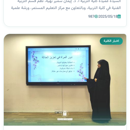
السيدة عميدة كلية التربية أ. د. إيمان سمير بهية، نظّم قسم التربية
الفنية في كلية التربية، وبالتعاون مع مركز التعليم المستمر، ورشة علمية
بعنوان: “نظرية أفلاطون وجماليات الباوهاوس”، قدّمتها التدريسية...
987
2025/05/18
اخبار الكلية