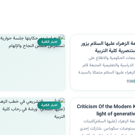
اخبار الكلية
الزهراء عليها السلام يزور
تنصرية كلية التربية
معات الحكومية والاطلاع على
الدراسية والتعليمية المتبعة قام
زهراء عليها السلام متمثلا بالسيدة
ية الدكتورة ايمان سمير بهية ورئيسة
938
اصة الدكتورة نسرين الجيلاوي بزيارة
صرية ك...
اخبار الكلية
Criticism Of the Modern Kh
light of generat
ة الزهراء (عليها السلام)للبنات
 مستوعبات سكوباس .شاركت إحدى