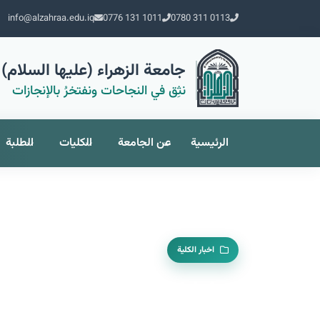
info@alzahraa.edu.iq
0776 131 1011
0780 311 0113
جامعة الزهراء (عليها السلام) 
نثِق في النجاحات ونفتخرُ بالإنجازات
الرئيسية
عن الجامعة
الكليات
الطلبة
اخبار الكلية
مشاركة السيدة رئيسة 