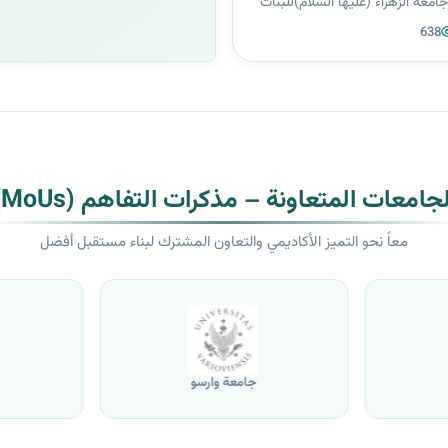
امعة الزهراء (عليها السلام)للبنات
/ قسم اللغة العربية (الاستاذة م.م
638
 في نشرِ بحثٍ علمي ضمن
ي الربع الثالث Q3 ف...
لجامعات المتعاونة – مذكرات التفاهم (MoUs)
معاً نحو التميز الأكاديمي والتعاون المشترك لبناء مستقبل أفضل
جامعة وارسو