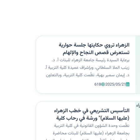
الزهراء تروي حكايتها جلسة حوارية
تستعرض قصص النجاح والإلهام
برعاية السيدة رئيسة جامعة الزهراء للبنات أ. د.
زينب الملا السلطاني، وبإشراف عميدة كلية التربية أ.
د. إيمان سمير بهية، نظّمت كلية التربية، وبالتعاون
مع شعبة شؤون المرأة، جلسة حوارية بعنوان:
618
2025/05/21
“الزهراء تروي حكايتها” قدّمتها التدريسية م. م.
هجران ناصر سلطان. سلّطت...
التأسيس التشريعي في خطب الزهراء
(عليها السلام)" ورشة في رحاب كلية
التربية
نظّمت وحدة الشؤون القانونية في كلية التربية
بجامعة الزهراء (عليها السلام) للبنات محاضرة