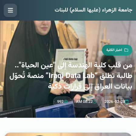
جامعة الزهراء (عليها السلام) للبنات
اخبار الكلية
من قلب كلية الهندسة إلى "عين الحياة"..
طالبة تطلق “Iraqi Data Lab” منصة تُحوّل
بيانات العراق إلى قرارات ذكية
992
08:22 AM
2026-02-28