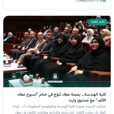
1,256
2025/12/30
اخبار الكلية
كلية الهندسة… بصمة عطاء تُتوَّج في ختام “أسبوع عطاء
الألف” مع صندوق وارث
شاركت السيدة عميدة كلية الهندسة وتكنولوجيا المعلومات أ.د. غيداء
الملّا، إلى جانب الكوادر التدريسية والإدارية وطالبات الكلية، في حفل