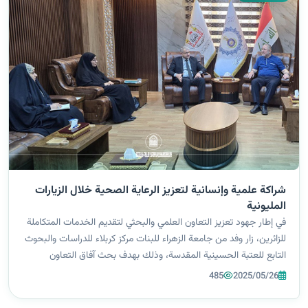
شراكة علمية وإنسانية لتعزيز الرعاية الصحية خلال الزيارات
المليونية
في إطار جهود تعزيز التعاون العلمي والبحثي لتقديم الخدمات المتكاملة
للزائرين، زار وفد من جامعة الزهراء للبنات مركز كربلاء للدراسات والبحوث
التابع للعتبة الحسينية المقدسة، وذلك بهدف بحث آفاق التعاون
المشترك في المجالات الأكاديمية والعلمية. وضم الوفد كل من السيد...
485
2025/05/26