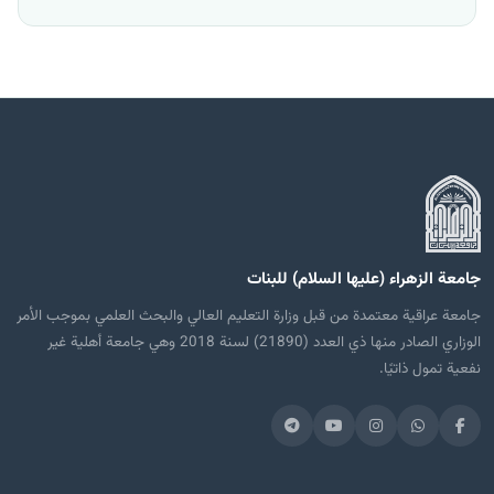
جامعة الزهراء (عليها السلام) للبنات
جامعة عراقية معتمدة من قبل وزارة التعليم العالي والبحث العلمي بموجب الأمر
الوزاري الصادر منها ذي العدد (21890) لسنة 2018 وهي جامعة أهلية غير
نفعية تمول ذاتيًا.