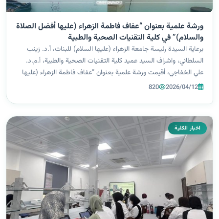
ورشة علمية بعنوان “عفاف فاطمة الزهراء (عليها أفضل الصلاة
والسلام)” في كلية التقنيات الصحية والطبية
برعاية السيدة رئيسة جامعة الزهراء (عليها السلام) للبنات، أ.د. زينب
السلطاني، واشراف السيد عميد كلية التقنيات الصحية والطبية، أ.م.د.
علي الخفاجي، أقيمت ورشة علمية بعنوان “عفاف فاطمة الزهراء (عليها
أفضل الصلاة والسلام)”، قدّمتها م.م. زينب محمد قاسم من قسم
820
2026/04/12
تقنيات...
اخبار الكلية