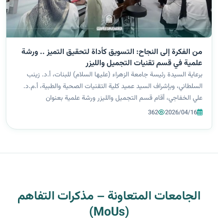
من الفكرة إلى النجاح: التسويق كأداة لتحقيق التميز .. ورشة
علمية في قسم تقنيات التجميل والليزر
برعاية السيدة رئيسة جامعة الزهراء (عليها السلام) للبنات، أ.د. زينب
السلطاني، وبإشراف السيد عميد كلية التقنيات الصحية والطبية، أ.م.د.
علي الخفاجي، أقام قسم التجميل والليزر ورشة علمية بعنوان
"التسويق"، قدّمتها المعيدة السيدة فاطمة أحمد عمران، في إطار سعي
362
2026/04/16
الكلية...
الجامعات المتعاونة – مذكرات التفاهم
(MoUs)