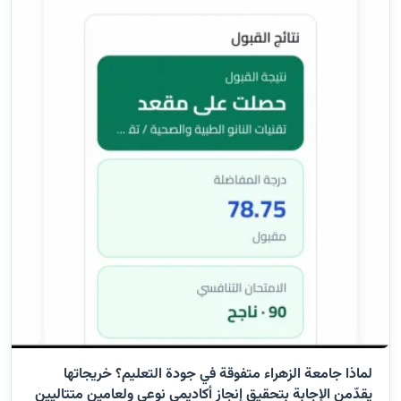
لماذا جامعة الزهراء متفوقة في جودة التعليم؟ خريجاتها
يقدّمن الإجابة بتحقيق إنجاز أكاديمي نوعي ولعامين متتاليين