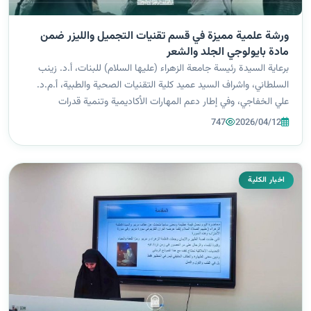
ورشة علمية مميزة في قسم تقنيات التجميل والليزر ضمن
مادة بايولوجي الجلد والشعر
برعاية السيدة رئيسة جامعة الزهراء (عليها السلام) للبنات، أ.د. زينب
السلطاني، واشراف السيد عميد كلية التقنيات الصحية والطبية، أ.م.د.
علي الخفاجي، وفي إطار دعم المهارات الأكاديمية وتنمية قدرات
الطالبات، نظّمت الطالبتين من المرحلة الاولى في قسم تقنيات الليزر
747
2026/04/12
والت...
اخبار الكلية