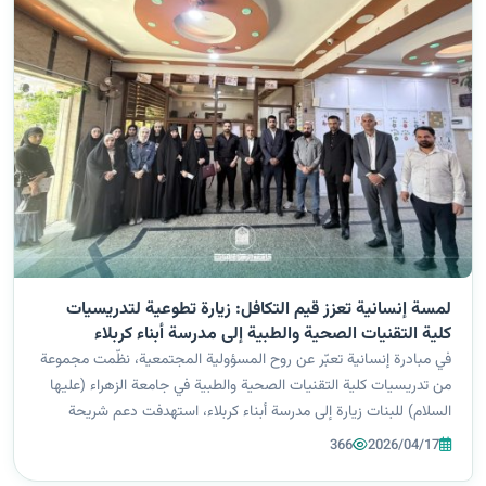
لمسة إنسانية تعزز قيم التكافل: زيارة تطوعية لتدريسيات
كلية التقنيات الصحية والطبية إلى مدرسة أبناء كربلاء
في مبادرة إنسانية تعبّر عن روح المسؤولية المجتمعية، نظّمت مجموعة
من تدريسيات كلية التقنيات الصحية والطبية في جامعة الزهراء (عليها
السلام) للبنات زيارة إلى مدرسة أبناء كربلاء، استهدفت دعم شريحة
الأيتام والمتعففين والوقوف على احتياجاتهم النفسية والمعنوية.
366
2026/04/17
وشهدت...