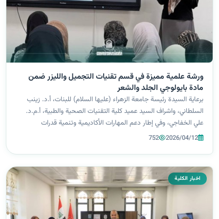
ورشة علمية مميزة في قسم تقنيات التجميل والليزر ضمن
مادة بايولوجي الجلد والشعر
برعاية السيدة رئيسة جامعة الزهراء (عليها السلام) للبنات، أ.د. زينب
السلطاني، واشراف السيد عميد كلية التقنيات الصحية والطبية، أ.م.د.
علي الخفاجي، وفي إطار دعم المهارات الأكاديمية وتنمية قدرات
الطالبات، نظّمت الطالبتين من المرحلة الاولى في قسم تقنيات الليزر
752
2026/04/12
والت...
اخبار الكلية