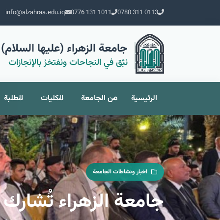
info@alzahraa.edu.iq
0776 131 1011
0780 311 0113
جامعة الزهراء (عليها السلام) 
نثِق في النجاحات ونفتخرُ بالإنجازات
الرئيسية
عن الجامعة
الكليات
الطلبة
اخبار ونشاطات الجامعة
جامعة الزهراء تُشارك 