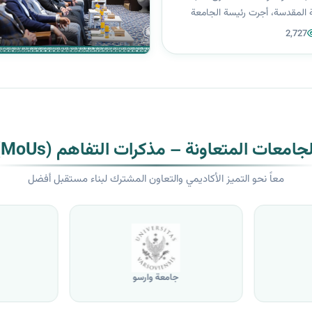
ة المقدسة، أجرت رئيسة الجامعة
 السلطاني) جولة ميدانية زارت من
2,727
شاد الأسري ولقاء مديرة المركز (د.
ناقشة سبل تع...
لجامعات المتعاونة – مذكرات التفاهم (MoUs)
معاً نحو التميز الأكاديمي والتعاون المشترك لبناء مستقبل أفضل
جامعة وارسو