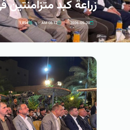
زراعة كبد متزامنتين في
1,894
•
08:12 AM
•
2026-05-20