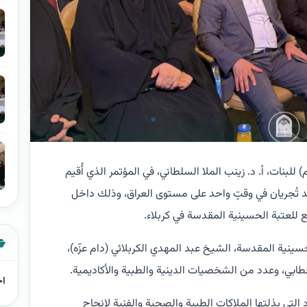
لبنات، أ. د. زينب الملا السلطاني، في المؤتمر الذي أُقيم
بد تُجريان في وقتٍ واحد على مستوى العراق، وذلك داخل
ع للعتبة الحسينية المقدسة في كربلاء.
ينية المقدسة، الشيخ عبد المهدي الكربلائي (دام عزّه)،
ابي، وعدد من الشخصيات الدينية والطبية والأكاديمية.
اخ
 التي بذلتها الملاكات الطبية والصحية والفنية لإنجاح