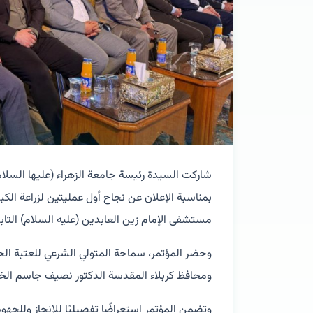
شاركت السيدة رئيسة جامعة الزهراء (عليها السلام) ل
بمناسبة الإعلان عن نجاح أول عمليتين لزراعة الك
مستشفى الإمام زين العابدين (عليه السلام) التاب
وحضر المؤتمر، سماحة المتولي الشرعي للعتبة الحس
ومحافظ كربلاء المقدسة الدكتور نصيف جاسم الخط
وتضمن المؤتمر استعراضًا تفصيليًا للإنجاز وللجهود