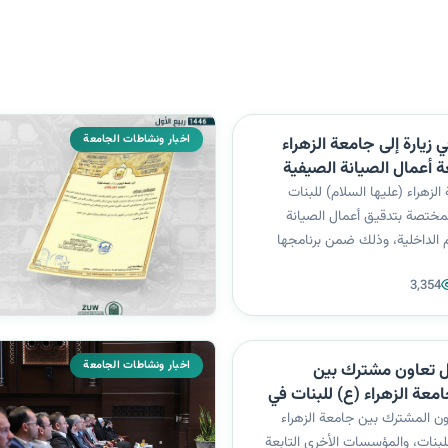
اخبار ونشاطات الجامعة
ي زيارة إلى جامعة الزهراء
ة أعمال الصيانة الصيفية
لية
لزهراء (عليها السلام) للبنات
 المختصة بتدقيق أعمال الصيانة
 الداخلية، وذلك ضمن برنامجها
 إلى متابعة جاهزية الجامعات
3,354
العراقية للعام الدراسي (2025 – 2026).وكان في
م.م. أميرة عباس العامري،...
اخبار ونشاطات الجامعة
 تعاون مشترك بين
جانبين... جامعة الزهراء (ع) للبنات في
لإرشاد الأسري
ون المشترك بين جامعة الزهراء
للبنات، والمؤسسات الأخرى التابعة