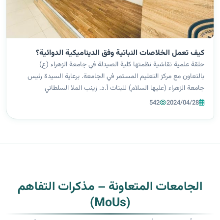
كيف تعمل الخلاصات النباتية وفق الديناميكية الدوائية؟
حلقة علمية نقاشية نظمتها كلية الصيدلة في جامعة الزهراء (ع)
بالتعاون مع مركز التعليم المستمر في الجامعة. برعاية السيدة رئيس
جامعة الزهراء (عليها السلام) للبنات أ.د. زينب الملا السلطاني
المحترمة.واشراف السيدة عميد كلية الصيدلة أ.د نور هاتف الدباغ
542
2024/04/28
المحترمة ومشارك...
الجامعات المتعاونة – مذكرات التفاهم
(MoUs)