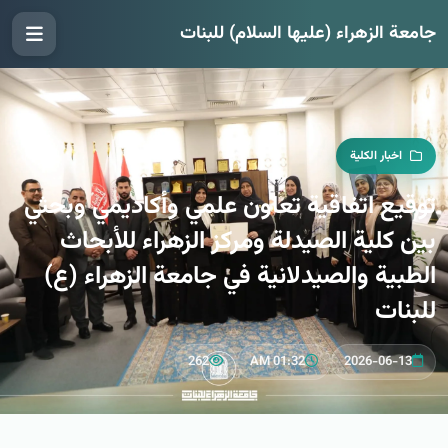
جامعة الزهراء (عليها السلام) للبنات
اخبار الكلية
توقيع اتفاقية تعاون علمي وأكاديمي وبحثي
بين كلية الصيدلة ومركز الزهراء للأبحاث
الطبية والصيدلانية في جامعة الزهراء (ع)
للبنات
262
01:32 AM
2026-06-13