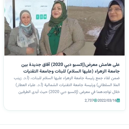
على هامش معرض(إكسبو دبي 2020) آفاق جديدة بين
جامعة الزهراء (عليها السلام) للبنات وجامعة التقنيات
الشمالية تكشف عن تعاون علمي جديد مشترك بين الجانبين
ضمن لقاء جمع رئيسة جامعة الزهراء عليها السلام للبنات، (أ.د. زينب
الملا السلطاني) ورئيسة جامعة التقنيات الشمالية (أ.د. علياء العطار)
خلال تواجدهما في معرض (إكسبو دبي 2020) حيث أبدى الطرفين
استعداهما للتعاون ببرامج علمية واكاديمية مشتركة، بهدف الإرتقاء
2,737
2022/03/16
بالمسيرة...