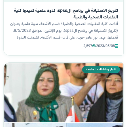
تفريغ الاستبانة في برنامج الspss: ندوة علمية تقيمها كلية
التقنيات الصحية والطبية
أقامت كلية التقنيات الصحية والطبية/ قسم الأشعة، ندوة علمية بعنوان
(تفريغ الاستبانة في برنامج الspss)، يوم الإثنين الموافق 8/5/2023،
قدمتها: م.م. نور عامر حرب، على قاعة قسم الأشعة. تضمنت الندوة
التعريف ببرنامج spss وهو حزمة برامج احصائية في ادارة البيانات
2,597
2023/05/08
والتح...
اخبار ونشاطات الجامعة