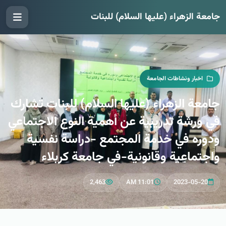
جامعة الزهراء (عليها السلام) للبنات
اخبار ونشاطات الجامعة
جامعة الزهراء (عليها السلام) للبنات تشارك
في ورشة تدريبية عن أهمية النوع الاجتماعي
ودوره في خدمة المجتمع -دراسة نفسية
واجتماعية وقانونية-في جامعة كربلاء
2,463
11:01 AM
2023-05-20