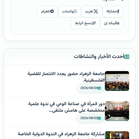
مشاركة
تغريد
واتساب
تلغرام
لينكد إن
نسخ الرابط
أحدث الأخبار والنشاطات
جامعة الزهراء حضور يجدد الانتصار للقضية
الفلسطينية.
2026/08/04
دور المرأة في صناعة الوعي في ندوة علمية
متخصّصة على هامش ملتقى…
2026/08/03
مشاركة جامعة الزهراء في الندوة الدولية الخاصة