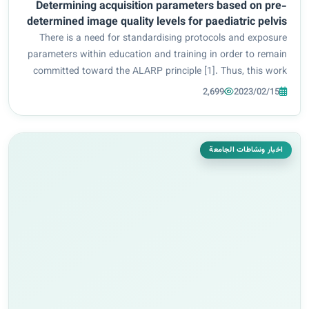
Determining acquisition parameters based on pre-
determined image quality levels for paediatric pelvis
radiography using manual exposure
There is a need for standardising protocols and exposure
parameters within education and training in order to remain
committed toward the ALARP principle [1]. Thus, this work
aims to determine optimum acquisition parameters for
2,699
2023/02/15
producing diagnostic quality ima...
اخبار ونشاطات الجامعة