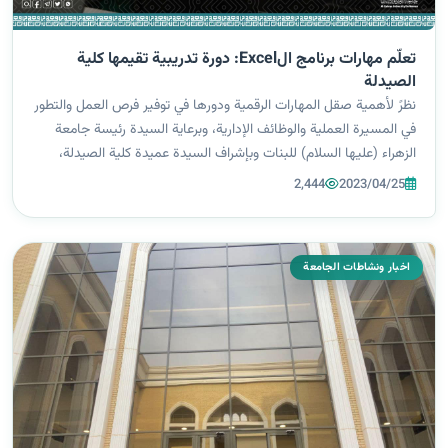
تعلّم مهارات برنامج الExcel: دورة تدريبية تقيمها كلية
الصيدلة
نظرً لأهمية صقل المهارات الرقمية ودورها في توفير فرص العمل والتطور
في المسيرة العملية والوظائف الإدارية، وبرعاية السيدة رئيسة جامعة
الزهراء (عليها السلام) للبنات وبإشراف السيدة عميدة كلية الصيدلة،
أقامت كلية الصيدلة دورة تدريبية بعنوان (تعلم مهارات برنامج الEx...
2,444
2023/04/25
اخبار ونشاطات الجامعة