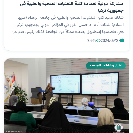
مشاركة دولية لعمادة كلية التقنيات الصحية والطبية في
جمهورية تركيا
شارك عميد كلية التقنيات الصحية والطبية في جامعة الزهراء (عليها
السلام) للبنات أ. م. د حسن القزاز في المؤتمر الدولي بجمهورية تركيا
وفي عاصمتها إسطنبول بصفته ممثلاً عن الجامعة كذلك رئيس عددٍ من
الجلسات البحثية ومشاركته في بحث متقدم بعنوان ‏Assessment of
2,669
2024/09/27
Students...
اخبار ونشاطات الجامعة