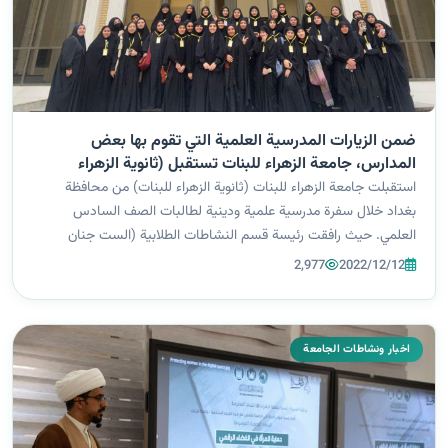
ضمن الزيارات المدرسية العلمية التي تقوم بها بعض
المدارس، جامعة الزهراء للبنات تستقبل (ثانوية الزهراء
للبنات) خلال سفرة مدرسية.
استقبلت جامعة الزهراء للبنات (ثانوية الزهراء للبنات) من محافظة
بغداد خلال سفرة مدرسية علمية ودينية لطالبات الصف السادس
العلمي. حيث رافقت رئيسة قسم النشاطات الطلابية (الست جنان
الوزني)الكوادر التدريسية والطالبات بجولة في أروقة الجامعة ومختبراتها
2,977
2022/12/12
ومعارضها. فيما...
اخبار ونشاطات الجامعة